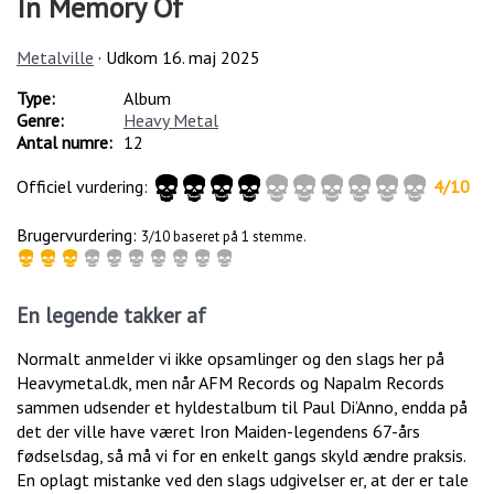
In Memory Of
Metalville
· Udkom
16. maj 2025
Type:
Album
Genre:
Heavy Metal
Antal numre:
12
Officiel vurdering:
4
/
10
Brugervurdering:
3/10 baseret på 1 stemme.
En legende takker af
Normalt anmelder vi ikke opsamlinger og den slags her på
Heavymetal.dk, men når AFM Records og Napalm Records
sammen udsender et hyldestalbum til Paul Di’Anno, endda på
det der ville have været Iron Maiden-legendens 67-års
fødselsdag, så må vi for en enkelt gangs skyld ændre praksis.
En oplagt mistanke ved den slags udgivelser er, at der er tale