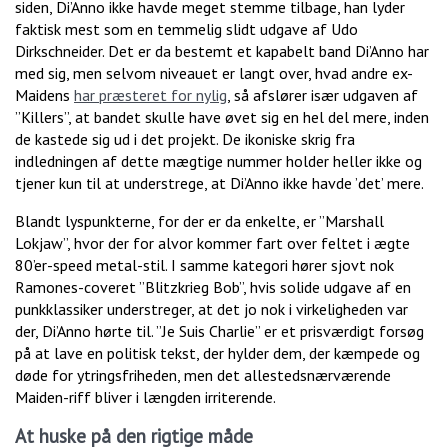
siden, Di’Anno ikke havde meget stemme tilbage, han lyder
faktisk mest som en temmelig slidt udgave af Udo
Dirkschneider. Det er da bestemt et kapabelt band Di’Anno har
med sig, men selvom niveauet er langt over, hvad andre ex-
Maidens
har præsteret for nylig
, så afslører især udgaven af
”Killers”, at bandet skulle have øvet sig en hel del mere, inden
de kastede sig ud i det projekt. De ikoniske skrig fra
indledningen af dette mægtige nummer holder heller ikke og
tjener kun til at understrege, at Di’Anno ikke havde ’det’ mere.
Blandt lyspunkterne, for der er da enkelte, er ”Marshall
Lokjaw”, hvor der for alvor kommer fart over feltet i ægte
80’er-speed metal-stil. I samme kategori hører sjovt nok
Ramones-coveret ”Blitzkrieg Bob”, hvis solide udgave af en
punkklassiker understreger, at det jo nok i virkeligheden var
der, Di’Anno hørte til. ”Je Suis Charlie” er et prisværdigt forsøg
på at lave en politisk tekst, der hylder dem, der kæmpede og
døde for ytringsfriheden, men det allestedsnærværende
Maiden-riff bliver i længden irriterende.
At huske på den rigtige måde