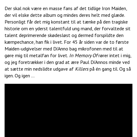
Der skal nok være en masse fans af det tidlige Iron Maiden,
der vil elske dette album og mindes deres helt med glæde.
Personligt får det mig konstant til at tænke på den tragiske
historie om en yderst talentfuld ung mand, der forvaltede sit
talent deprimerende skødesløst og dermed forspildte den
kæmpechance, han fik i livet. For 45 år siden var de to første
Maiden-udgivelser med Di’Anno bag mikrofonen med til at
gøre mig til metalfan for livet.
In Memory Of
rører intet i mig,
og jeg foretrækker i den grad at ære Paul Di’Annos minde ved
at sætte min nedslidte udgave af
Killers
på én gang til. Og så
igen. Og igen …