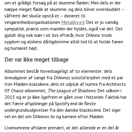
om et grådigt forsøg på at skumme fløden. Men dels er der
næppe meget fløde at skumme, og dels bliver overskuddet –
såfremt der skulle opstå et – doneret til
velgørenhedsorganisationen
Metality e.V.
Det er jo vældig
sympatisk, præcis som manden der hyldes, også var det. Det
gjaldt dog nok især i sit livs efterår, hvor Di’Anno trods
sygdom og alskens dårligdomme altid lod til at holde fanen
og humøret højt.
Der var ikke meget tilbage
Albummet består hovedsageligt af to elementer: dels
liveudgaver af sange fra Di’Annos solotid krydret med et par
Iron Maiden-klassikere, dels et udpluk af numre fra Architects
Of Chaoz-albummet,
The League of Shadows
. Det udkom i
2015 og er jo ikke ligefrem er gået over i historien. Faktisk har
det færre afspilninger på Spotify end de fleste
undergrundsudgivelser fra den danske blackscene. Det siger
vel en del om Di’Annos liv og karriere efter Maiden.
Livenumrene afslører primært, at det allerede er en del år