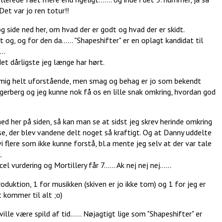
. Det var jo ren totur!!
 og side ned her, om hvad der er godt og hvad der er skidt.
 og, og for den da...... "Shapeshifter" er en oplagt kandidat til
..
det dårligste jeg længe har hørt.
r mig helt uforstående, men smag og behag er jo som bekendt
erberg og jeg kunne nok få os en lille snak omkring, hvordan god
ed her på siden, så kan man se at sidst jeg skrev herinde omkring
se, der blev vandene delt noget så kraftigt. Og at Danny uddelte
 vi flere som ikke kunne forstå, bl.a mente jeg selv at der var tale
.
el vurdering og Mortillery får 7...... Ak nej nej nej......
 produktion, 1 for musikken (skiven er jo ikke tom) og 1 for jeg er
lt kommer til alt ;o)
ville være spild af tid...... Nøjagtigt lige som "Shapeshifter" er