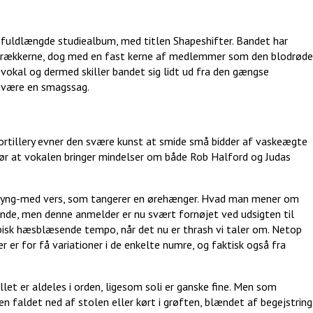
 fuldlængde studiealbum, med titlen Shapeshifter. Bandet har
 i rækkerne, dog med en fast kerne af medlemmer som den blodrøde
vokal og dermed skiller bandet sig lidt ud fra den gængse
e være en smagssag.
rtillery evner den svære kunst at smide små bidder af vaskeægte
 gør at vokalen bringer mindelser om både Rob Halford og Judas
t syng-med vers, som tangerer en ørehænger. Hvad man mener om
ende, men denne anmelder er nu svært fornøjet ved udsigten til
pisk hæsblæsende tempo, når det nu er thrash vi taler om. Netop
er for få variationer i de enkelte numre, og faktisk også fra
llet er aldeles i orden, ligesom soli er ganske fine. Men som
en faldet ned af stolen eller kørt i grøften, blændet af begejstring