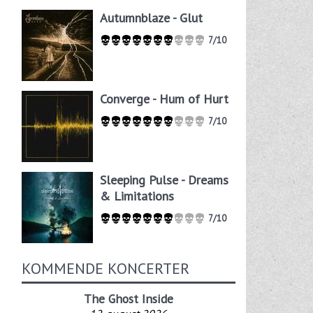
Autumnblaze - Glut
7/10
s
Converge - Hum of Hurt
7/10
Sleeping Pulse - Dreams
& Limitations
7/10
KOMMENDE KONCERTER
The Ghost Inside