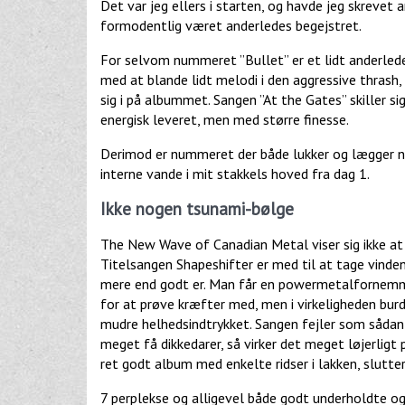
Det var jeg ellers i starten, og havde jeg skreve
formodentlig været anderledes begejstret.
For selvom nummeret ”Bullet” er et lidt anderledes 
med at blande lidt melodi i den aggressive thrash,
sig i på albummet. Sangen ”At the Gates” skiller s
energisk leveret, men med større finesse.
Derimod er nummeret der både lukker og lægger nav
interne vande i mit stakkels hoved fra dag 1.
Ikke nogen tsunami-bølge
The New Wave of Canadian Metal viser sig ikke at 
Titelsangen Shapeshifter er med til at tage vinden 
mere end godt er. Man får en powermetalfornemme
for at prøve kræfter med, men i virkeligheden bur
mudre helhedsindtrykket. Sangen fejler som sådan
meget få dikkedarer, så virker det meget løjerligt 
ret godt album med enkelte ridser i lakken, slutter
7 perplekse og alligevel både godt underholdte og 