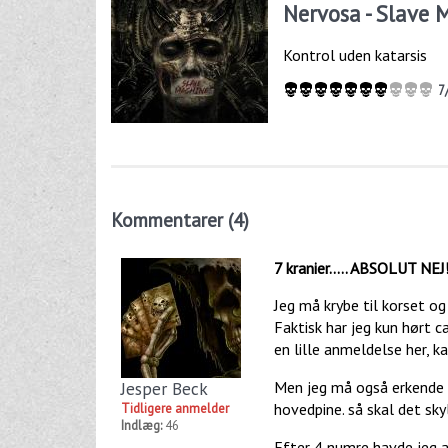
Nervosa - Slave 
Kontrol uden katarsis
7
Kommentarer (4)
7 kranier..... ABSOLUT NEJ!
Jeg må krybe til korset og 
Faktisk har jeg kun hørt 
en lille anmeldelse her, k
Jesper Beck
Men jeg må også erkende o
hovedpine. så skal det skyl
Tidligere anmelder
Indlæg:
46
Efter 4 numre havde jeg all