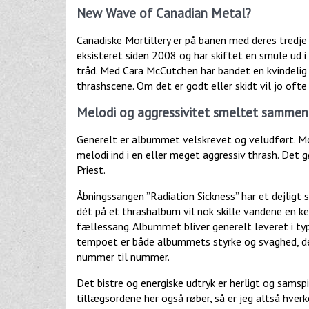
New Wave of Canadian Metal?
Canadiske Mortillery er på banen med deres tredje
eksisteret siden 2008 og har skiftet en smule ud
tråd. Med Cara McCutchen har bandet en kvindelig 
thrashscene. Om det er godt eller skidt vil jo oft
Melodi og aggressivitet smeltet sammen
Generelt er albummet velskrevet og veludført. Mo
melodi ind i en eller meget aggressiv thrash. Det
Priest.
Åbningssangen ”Radiation Sickness” har et dejlig
dét på et thrashalbum vil nok skille vandene en k
fællessang. Albummet bliver generelt leveret i ty
tempoet er både albummets styrke og svaghed, der 
nummer til nummer.
Det bistre og energiske udtryk er herligt og samspi
tillægsordene her også røber, så er jeg altså hverk