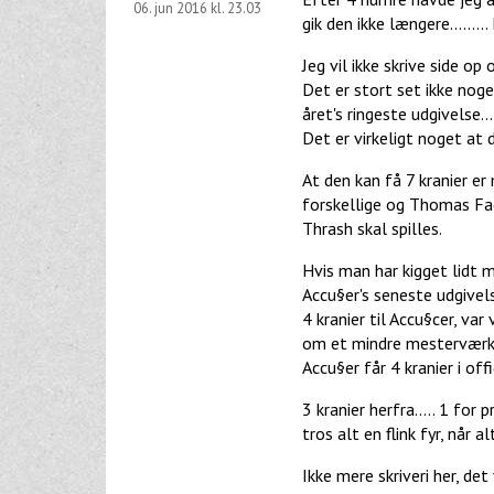
06. jun 2016 kl. 23.03
gik den ikke længere........
Jeg vil ikke skrive side op
Det er stort set ikke noget
året's ringeste udgivelse....
Det er virkeligt noget at 
At den kan få 7 kranier e
forskellige og Thomas Fag
Thrash skal spilles.
Hvis man har kigget lidt m
Accu§er's seneste udgivel
4 kranier til Accu§cer, var
om et mindre mesterværk
Accu§er får 4 kranier i offic
3 kranier herfra..... 1 for
tros alt en flink fyr, når a
Ikke mere skriveri her, det 