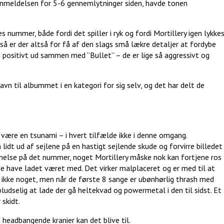
t anmeldelsen for 5-6 gennemlytninger siden, havde tonen
nummer, både fordi det spiller i ryk og fordi Mortillery igen lykke
 så er der altså for få af den slags små lækre detaljer at fordybe
ig positivt ud sammen med ”Bullet” – de er lige så aggressivt og
n til albummet i en kategori for sig selv, og det har delt de
være en tsunami – i hvert tilfælde ikke i denne omgang.
lidt ud af sejlene på en hastigt sejlende skude og forvirre billedet
lse på det nummer, noget Mortillery måske nok kan fortjene ros
de have ladet været med. Det virker malplaceret og er med til at
 ikke noget, men når de første 8 sange er ubønhørlig thrash med
pludselig at lade der gå heltekvad og powermetal i den til sidst. Et
 skidt.
headbangende kranier kan det blive til.