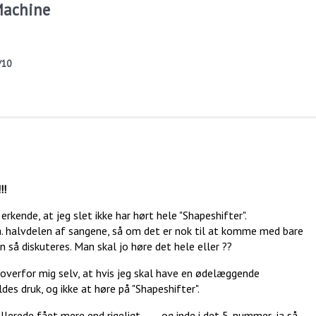
Machine
/10
!!
erkende, at jeg slet ikke har hørt hele "Shapeshifter".
ca. halvdelen af sangene, så om det er nok til at komme med bare
an så diskuteres. Man skal jo høre det hele eller ??
verfor mig selv, at hvis jeg skal have en ødelæggende
des druk, og ikke at høre på "Shapeshifter".
erede fået mere end rigeligt....... og inde i det 5. nummer, ja så