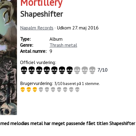
Mortillery
Shapeshifter
Napalm Records
· Udkom
27. maj 2016
Type:
Album
Genre:
Thrash metal
Antal numre:
9
Officiel vurdering:
7
/
10
Brugervurdering:
3/10 baseret på 1 stemme.
h med melodiøs metal har meget passende fået titlen Shapeshifter