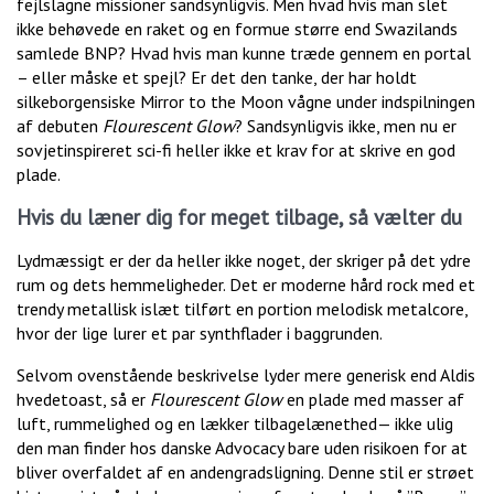
fejlslagne missioner sandsynligvis. Men hvad hvis man slet
ikke behøvede en raket og en formue større end Swazilands
samlede BNP? Hvad hvis man kunne træde gennem en portal
– eller måske et spejl? Er det den tanke, der har holdt
silkeborgensiske Mirror to the Moon vågne under indspilningen
af debuten
Flourescent Glow
? Sandsynligvis ikke, men nu er
sovjetinspireret sci-fi heller ikke et krav for at skrive en god
plade.
Hvis du læner dig for meget tilbage, så vælter du
Lydmæssigt er der da heller ikke noget, der skriger på det ydre
rum og dets hemmeligheder. Det er moderne hård rock med et
trendy metallisk islæt tilført en portion melodisk metalcore,
hvor der lige lurer et par synthflader i baggrunden.
Selvom ovenstående beskrivelse lyder mere generisk end Aldis
hvedetoast, så er
Flourescent Glow
en plade med masser af
luft, rummelighed og en lækker tilbagelænethed— ikke ulig
den man finder hos danske Advocacy bare uden risikoen for at
bliver overfaldet af en andengradsligning. Denne stil er strøet