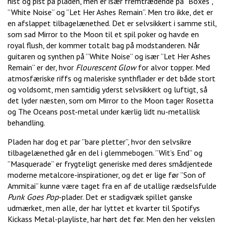
hist og pist på pladen, men er især fremtrædende på ”Boxes”,
”White Noise” og ”Let Her Ashes Remain”. Men tro ikke, det er
en afslappet tilbagelænethed. Det er selvsikkert i samme stil,
som sad Mirror to the Moon til et spil poker og havde en
royal flush, der kommer totalt bag på modstanderen. Når
guitaren og synthen på ”White Noise” og især ”Let Her Ashes
Remain” er der, hvor
Flourescent Glow
for alvor topper. Med
atmosfæriske riffs og maleriske synthflader er det både stort
og voldsomt, men samtidig yderst selvsikkert og luftigt, så
det lyder næsten, som om Mirror to the Moon tager Rosetta
og The Oceans post-metal under kærlig lidt nu-metallisk
behandling.
Pladen har dog et par ”bare pletter”, hvor den selvsikre
tilbagelænethed går en del i glemmebogen. ”Wit’s End” og
”Masquerade” er frygteligt generiske med deres smådjentede
moderne metalcore-inspirationer, og det er lige før ”Son of
Ammitai” kunne være taget fra en af de utallige rædselsfulde
Punk Goes Pop
-plader. Det er stadigvæk spillet ganske
udmærket, men alle, der har lyttet et kvarter til Spotifys
Kickass Metal-playliste, har hørt det før. Men den her vekslen