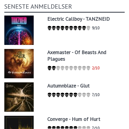
SENESTE ANMELDELSER
Electric Callboy - TANZNEID
9/10
Axemaster - Of Beasts And
Plagues
2/10
Autumnblaze - Glut
7/10
Converge - Hum of Hurt
7/10