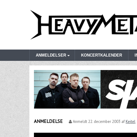
ANMELDELSER
KONCERTKALENDER
ANMELDELSE
Anmeldt
22. december 2003
af
Keitel