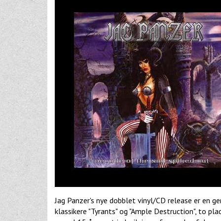
Jag Panzer's nye dobblet vinyl/CD release er en ge
klassikere "Tyrants" og "Ample Destruction", to pl