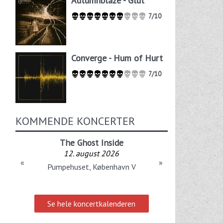
Autumnblaze - Glut
7/10
Converge - Hum of Hurt
7/10
KOMMENDE KONCERTER
The Ghost Inside
12. august 2026
«
»
Pumpehuset, København V
Se hele koncertkalenderen