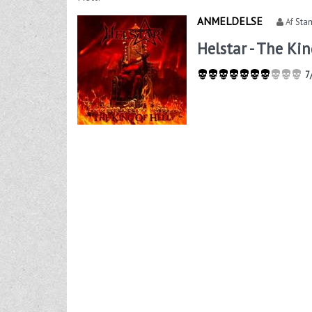
ANMELDELSE
Af
Sta
Helstar - The Kin
7