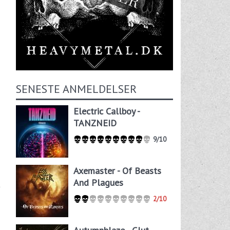
SENESTE ANMELDELSER
Electric Callboy -
TANZNEID
9/10
Axemaster - Of Beasts
And Plagues
2/10