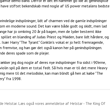
s gamle demo bånd. Derfor er det en hammer go' idé at genindspille
 at have stiftet bekendskab med nogle af US power metalens bedste
oprindelige indspilninger, lidt af charmen ved de gamle indspilninger
ale om en moderne sound. Det kan være både godt og skidt, men lad
 sange har jo omkring 20 år på bagen, men de lyder bestemt ikke
pillet en blanding af Judas Priest og Maiden, bare lidt hårdere, og
e. Især Harry "The Tyrant" Conklin's vokal er jo helt fremragende,
n fremvise, og han gør det også kanon her på genindspilningen.
nde deres spade som de plejer.
ækker jeg dog nogle af deres nye indspilninger fra sidst i 90'erne,
iolin spil på dem er total fedt. Så hvis man er til det mere Heavy
mig mere til det melodiske, kan man blindt gå hen at købe "The
ry" fra 1998.
ide
Helstar
. Læs også vores anmeldelse af
Helstar - The King Of