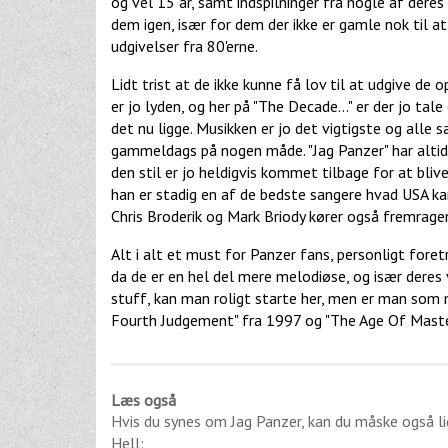
og vel 15 år, samt indspilninger fra nogle af dere
dem igen, især for dem der ikke er gamle nok til
udgivelser fra 80'erne.
Lidt trist at de ikke kunne få lov til at udgive de 
er jo lyden, og her på "The Decade..." er der jo t
det nu ligge. Musikken er jo det vigtigste og alle
gammeldags på nogen måde. "Jag Panzer" har altid s
den stil er jo heldigvis kommet tilbage for at bliv
han er stadig en af de bedste sangere hvad USA ka
Chris Broderik og Mark Briody kører også fremrage
Alt i alt et must for Panzer fans, personligt foretr
da de er en hel del mere melodiøse, og især deres v
stuff, kan man roligt starte her, men er man som 
Fourth Judgement" fra 1997 og "The Age Of Maste
Læs også
Hvis du synes om
Jag Panzer
, kan du måske også l
Hell
: