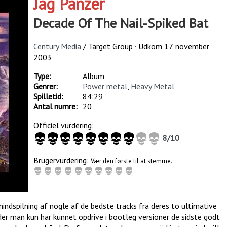
Jag Panzer
Decade Of The Nail-Spiked Bat
Century Media
/ Target Group · Udkom
17. november
2003
Type:
Album
Genrer:
Power metal
,
Heavy Metal
Spilletid:
84:29
Antal numre:
20
Officiel vurdering:
8
/
10
Brugervurdering:
Vær den første til at stemme.
nindspilning af nogle af de bedste tracks fra deres to ultimative
ader man kun har kunnet opdrive i bootleg versioner de sidste godt