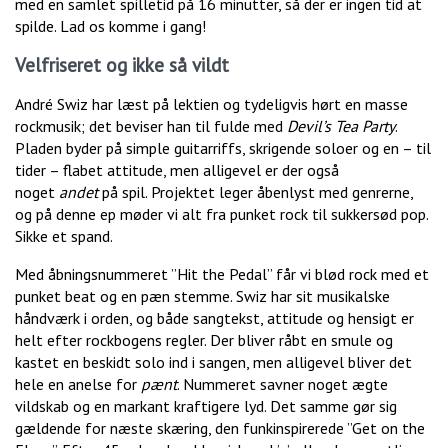
med en samlet spilletid på 16 minutter, så der er ingen tid at
spilde. Lad os komme i gang!
Velfriseret og ikke så vildt
André Swiz har læst på lektien og tydeligvis hørt en masse
rockmusik; det beviser han til fulde med
Devil’s Tea Party
.
Pladen byder på simple guitarriffs, skrigende soloer og en – til
tider – flabet attitude, men alligevel er der også
noget
andet
på spil. Projektet leger åbenlyst med genrerne,
og på denne ep møder vi alt fra punket rock til sukkersød pop.
Sikke et spand.
Med åbningsnummeret ”Hit the Pedal” får vi blød rock med et
punket beat og en pæn stemme. Swiz har sit musikalske
håndværk i orden, og både sangtekst, attitude og hensigt er
helt efter rockbogens regler. Der bliver råbt en smule og
kastet en beskidt solo ind i sangen, men alligevel bliver det
hele en anelse for
pænt
. Nummeret savner noget ægte
vildskab og en markant kraftigere lyd. Det samme gør sig
gældende for næste skæring, den funkinspirerede ”Get on the