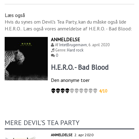
Læs også
Hvis du synes om
Devil's Tea Party
, kan du måske også lide
H.E.R.O.
. Læs også vores anmeldelse af
H.E.R.O. - Bad Blood
:
ANMELDELSE
Af
IntetBrugernavn
,
6. april 2020
Genre:
Hard rock
0
H.E.R.O. - Bad Blood
Den anonyme toer
4/10
MERE DEVIL'S TEA PARTY
ANMELDELSE
2. apr 2020