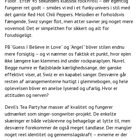
Floor”. Efter 45 sekunders klassisk rock’n’roll – der egentlig
fungerer ret godt – smides vi ind i et funky univers i stil med
det gamle Red Hot Chili Peppers. Melodien er forholdsvis
fængende, Swiz synger flot, men atter savner jeg noget mere
vovemod. Det er simpelthen for sikkert og alt for
forudsigeligt.
På ”Guess I Believe in Love” og ”Angel” bliver stilen endnu
mere forsigtig – og vi nærmer os faktisk et punkt, hvor ep’en
ikke længere kan klemmes ind under rockparaplyen. Nuvel.
Begge numre er fløjlsbløde kærlighedssange, der ganske
effektivt viser, at Swiz er en kapabel sanger. Desværre går
resten af arrangementerne hurtigt i glemmebogen, og hele
oplevelsen bliver en anelse lyserød og ufarlig. Hvor er
attituden og nerven?
Devil’s Tea Party har masser af kvalitet og fungerer
udmærket som singer-songwriter-projekt. De enkelte
skæringer er både velskrevne og behagelige at lytte til, men
desværre forekommer de også meget tandløse. Der mangler
noget reel identitet og gennemslagskraft – evnerne er der