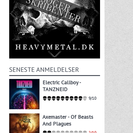
SENESTE ANMELDELSER
Electric Callboy -
TANZNEID
9/10
Axemaster - Of Beasts
And Plagues
2/10