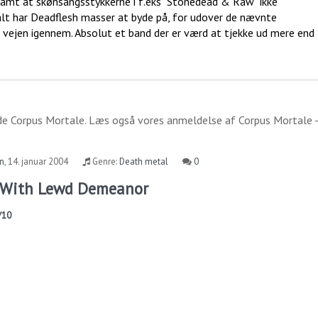
samt at skønsangsstykkerne i f.eks "Stonedead & Raw" ikke
 alt har Deadflesh masser at byde på, for udover de nævnte
e vejen igennem. Absolut et band der er værd at tjekke ud mere end
ide
Corpus Mortale
. Læs også vores anmeldelse af
Corpus Mortale -
rn
,
14. januar 2004
Genre:
Death metal
0
- With Lewd Demeanor
/10