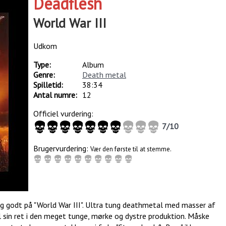
Deadflesh
World War III
Udkom
Type:
Album
Genre:
Death metal
Spilletid:
38:34
Antal numre:
12
Officiel vurdering:
7
/
10
Brugervurdering:
Vær den første til at stemme.
tig godt på "World War III". Ultra tung deathmetal med masser af
il sin ret i den meget tunge, mørke og dystre produktion. Måske