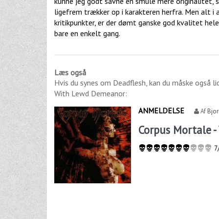
kunne jeg godt savne en smule mere originalitet, 
ligefrem trækker op i karakteren herfra. Men alt i
kritikpunkter, er der dømt ganske god kvalitet hel
bare en enkelt gang.
Læs også
Hvis du synes om
Deadflesh
, kan du måske også l
With Lewd Demeanor
:
ANMELDELSE
Af
Bjo
Corpus Mortale 
7