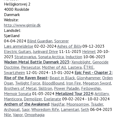
Helligkorsvej 2
4000
Roskilde
Danmark
Website:
http://www.gimle.dk
Landsdel:
Sjælland
04-04-2024
Blind Guardian
,
Sorcerer
Læs anmeldelse
02-02-2024
Ashes of Billy
09-12-2023
Electric Guitars
,
Junkyard Drive
11-11-2023
Helmet
20-10-
2023
Stratovarius
,
Sonata Arctica
,
Induction
10-06-2023
Wacken Metal Battle Danmark 2023
:
Xenoblight
,
Genocide
Doctrine
,
Persecutor
,
Mother of All
,
Lastera
,
ÊTRE
,
Swartzheim
12-01-2024
-
13-01-2024
Epic Fest - Chapter 2:
Rise of the Raven Beast
:
Beast in Black
,
Gloryhammer
,
Orden
Ogan
,
Twilight Force
,
BloodBound
,
Iron Fire
,
Megaton Sword
,
Brothers of Metal
,
Skiltron
,
Power Paladin
,
Fellowship
,
Memoir Sonata
01-03-2024
Metalized Tour 2024
:
Artillery
,
Manticora
,
Demolizer
,
Exelerate
09-02-2024
-
10-02-2024
Anthem of the Awakened
:
Naglfar
,
Moonsorrow
,
Tsjuder
,
Archgoat
,
Saor
,
Whoredom Rife
,
Lamentari
,
Seth
06-04-2023
Nile
,
Vapor
,
Omophagia