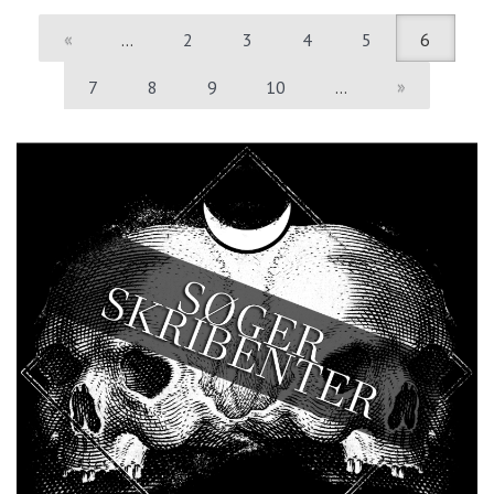
«
…
2
3
4
5
6
7
8
9
10
…
»