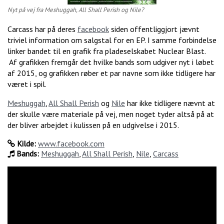
Nyt på vej fra Meshuggah, All Shall Perish og Nile?
Carcass har på deres
facebook
siden offentliggjort jævnt
triviel information om salgstal for en EP. I samme forbindelse
linker bandet til en grafik fra pladeselskabet Nuclear Blast.
Af grafikken fremgår det hvilke bands som udgiver nyt i løbet
af 2015, og grafikken røber et par navne som ikke tidligere har
været i spil.
Meshuggah
,
All Shall Perish
og
Nile
har ikke tidligere nævnt at
der skulle være materiale på vej, men noget tyder altså på at
der bliver arbejdet i kulissen på en udgivelse i 2015.
Kilde:
www.facebook.com
Bands:
Meshuggah
,
All Shall Perish
,
Nile
,
Carcass