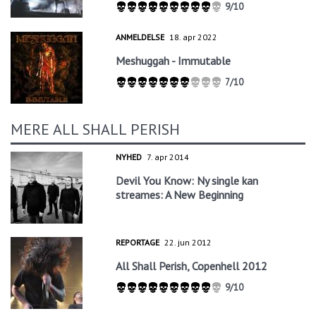
9/10
ANMELDELSE
18. apr 2022
Meshuggah - Immutable
7/10
MERE ALL SHALL PERISH
NYHED
7. apr 2014
Devil You Know: Ny single kan
streames: A New Beginning
REPORTAGE
22. jun 2012
All Shall Perish, Copenhell 2012
9/10