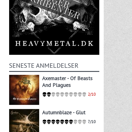
SENESTE ANMELDELSER
Axemaster - Of Beasts
And Plagues
2/10
Autumnblaze - Glut
7/10