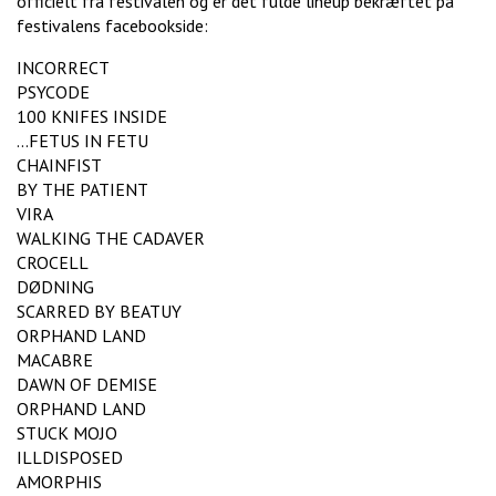
officielt fra festivalen og er det fulde lineup bekræftet på
festivalens facebookside:
INCORRECT
PSYCODE
100 KNIFES INSIDE
...FETUS IN FETU
CHAINFIST
BY THE PATIENT
VIRA
WALKING THE CADAVER
CROCELL
DØDNING
SCARRED BY BEATUY
ORPHAND LAND
MACABRE
DAWN OF DEMISE
ORPHAND LAND
STUCK MOJO
ILLDISPOSED
AMORPHIS