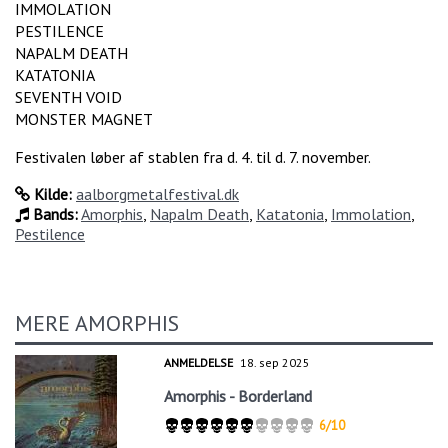
IMMOLATION
PESTILENCE
NAPALM DEATH
KATATONIA
SEVENTH VOID
MONSTER MAGNET
Festivalen løber af stablen fra d. 4. til d. 7. november.
Kilde:
aalborgmetalfestival.dk
Bands:
Amorphis
,
Napalm Death
,
Katatonia
,
Immolation
,
Pestilence
MERE AMORPHIS
ANMELDELSE
18. sep 2025
Amorphis - Borderland
6/10