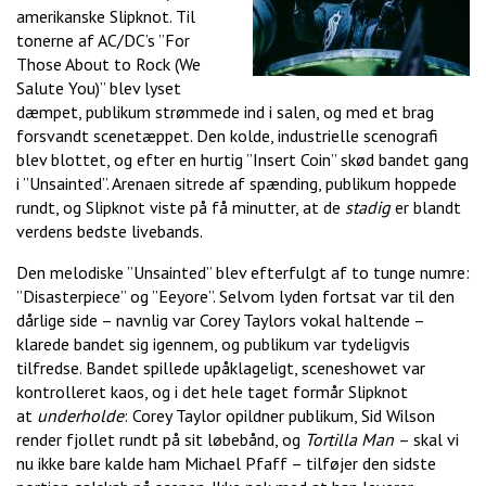
amerikanske Slipknot. Til
tonerne af AC/DC’s ”For
Those About to Rock (We
Salute You)” blev lyset
dæmpet, publikum strømmede ind i salen, og med et brag
forsvandt scenetæppet. Den kolde, industrielle scenografi
blev blottet, og efter en hurtig ”Insert Coin” skød bandet gang
i ”Unsainted”. Arenaen sitrede af spænding, publikum hoppede
rundt, og Slipknot viste på få minutter, at de
stadig
er blandt
verdens bedste livebands.
Den melodiske ”Unsainted” blev efterfulgt af to tunge numre:
”Disasterpiece” og ”Eeyore”. Selvom lyden fortsat var til den
dårlige side – navnlig var Corey Taylors vokal haltende –
klarede bandet sig igennem, og publikum var tydeligvis
tilfredse. Bandet spillede upåklageligt, sceneshowet var
kontrolleret kaos, og i det hele taget formår Slipknot
at
underholde
: Corey Taylor opildner publikum, Sid Wilson
render fjollet rundt på sit løbebånd, og
Tortilla Man
– skal vi
nu ikke bare kalde ham Michael Pfaff – tilføjer den sidste