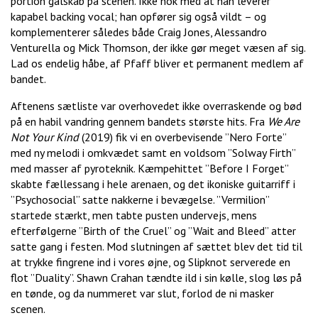
portion galskab på scenen. Ikke nok med at han leverer
kapabel backing vocal; han opfører sig også vildt – og
komplementerer således både Craig Jones, Alessandro
Venturella og Mick Thomson, der ikke gør meget væsen af sig.
Lad os endelig håbe, af Pfaff bliver et permanent medlem af
bandet.
Aftenens sætliste var overhovedet ikke overraskende og bød
på en habil vandring gennem bandets største hits. Fra
We Are
Not Your Kind
(2019) fik vi en overbevisende ”Nero Forte”
med ny melodi i omkvædet samt en voldsom ”Solway Firth”
med masser af pyroteknik. Kæmpehittet ”Before I Forget”
skabte fællessang i hele arenaen, og det ikoniske guitarriff i
”Psychosocial” satte nakkerne i bevægelse. ”Vermilion”
startede stærkt, men tabte pusten undervejs, mens
efterfølgerne ”Birth of the Cruel” og ”Wait and Bleed” atter
satte gang i festen. Mod slutningen af sættet blev det tid til
at trykke fingrene ind i vores øjne, og Slipknot serverede en
flot ”Duality”. Shawn Crahan tændte ild i sin kølle, slog løs på
en tønde, og da nummeret var slut, forlod de ni masker
scenen.