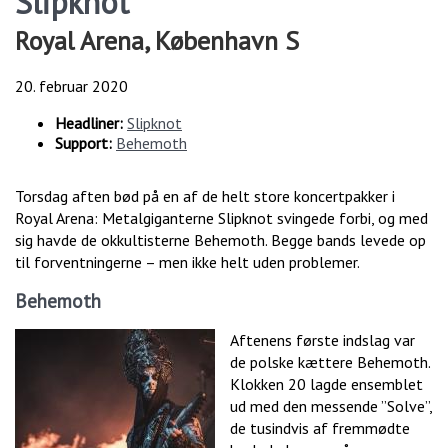
Slipknot
Royal Arena, København S
20. februar 2020
Headliner:
Slipknot
Support:
Behemoth
Torsdag aften bød på en af de helt store koncertpakker i
Royal Arena: Metalgiganterne Slipknot svingede forbi, og med
sig havde de okkultisterne Behemoth. Begge bands levede op
til forventningerne – men ikke helt uden problemer.
Behemoth
Aftenens første indslag var
de polske kættere Behemoth.
Klokken 20 lagde ensemblet
ud med den messende ”Solve”,
de tusindvis af fremmødte