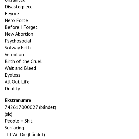
Disasterpiece
Eeyore
Nero Forte
Before I Forget
New Abortion
Psychosocial
Solway Firth
Vermilion
Birth of the Cruel
Wait and Bleed
Eyeless
All Out Life
Duality
Ekstranumre
742617000027 (båndet)
(sic)
People = Shit
Surfacing
’Til We Die (båndet)