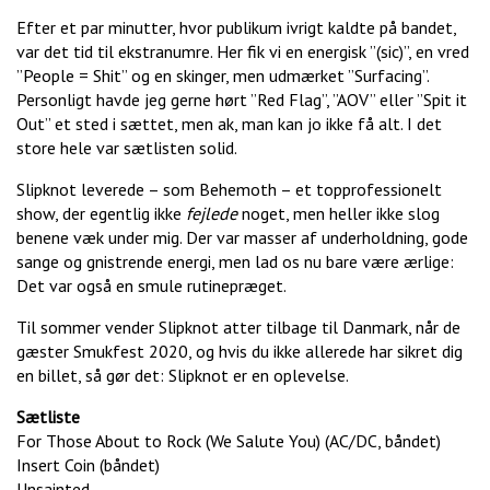
Efter et par minutter, hvor publikum ivrigt kaldte på bandet,
var det tid til ekstranumre. Her fik vi en energisk ”(sic)”, en vred
”People = Shit” og en skinger, men udmærket ”Surfacing”.
Personligt havde jeg gerne hørt ”Red Flag”, ”AOV” eller ”Spit it
Out” et sted i sættet, men ak, man kan jo ikke få alt. I det
store hele var sætlisten solid.
Slipknot leverede – som Behemoth – et topprofessionelt
show, der egentlig ikke
fejlede
noget, men heller ikke slog
benene væk under mig. Der var masser af underholdning, gode
sange og gnistrende energi, men lad os nu bare være ærlige:
Det var også en smule rutinepræget.
Til sommer vender Slipknot atter tilbage til Danmark, når de
gæster Smukfest 2020, og hvis du ikke allerede har sikret dig
en billet, så gør det: Slipknot er en oplevelse.
Sætliste
For Those About to Rock (We Salute You) (AC/DC, båndet)
Insert Coin (båndet)
Unsainted