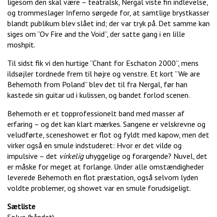
ligesom den skal være – teatralsk, Nergal viste fin indlevelse,
og trommeslager Inferno sørgede for, at samtlige brystkasser
blandt publikum blev slået ind; der var tryk på. Det samme kan
siges om ”Ov Fire and the Void”, der satte gang i en lille
moshpit.
Til sidst fik vi den hurtige ”Chant for Eschaton 2000”, mens
ildsøjler tordnede frem til højre og venstre. Et kort ”We are
Behemoth from Poland” blev det til fra Nergal, før han
kastede sin guitar ud i kulissen, og bandet forlod scenen.
Behemoth er et topprofessionelt band med masser af
erfaring – og det kan klart mærkes. Sangene er velskrevne og
veludførte, sceneshowet er flot og fyldt med kapow, men det
virker også en smule indstuderet: Hvor er det vilde og
impulsive – det
virkelig
uhyggelige og forargende? Nuvel, det
er måske for meget at forlange. Under alle omstændigheder
leverede Behemoth en flot præstation, også selvom lyden
voldte problemer, og showet var en smule forudsigeligt.
Sætliste
Solve (båndet)