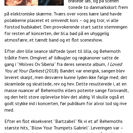
brølede løs, og på scenen
tonede to danmarkskort frem
på elektroniske skærme. Tværs over vores kære land havde
polakkerne placeret et omvendt kors – og jeg tror, vi alle
forstod budskabet. Den provokerende start satte stemningen
for resten af koncerten, der bl.a. bød på en uhyggelig
atmosfære, et tændt band og et flot sceneshow.
Efter
den
lille seance skiftede lyset til lilla, og Behemoth
trådte frem. Omgivet af ildkugler og røgkanoner satte de
gang i ”Wolves Ov Siberia” fra deres seneste album,
I Loved
You at Your Darkest
(2018). Bandet var energisk, sangen blev
leveret skarpt, men desværre kunne lyden ikke følge med; det
skramlede og skrattede, rev og hev. Dette resulterede i, at en
masse nuancer af Behemoths ellers potente sange forsvandt,
og den helt store oplevelse blev det aldrig. Vi skulle også et
godt stykke ind i koncerten, før publikum for alvor lod sig rive
med.
Efter en flot eksekveret ”Bartzabel” fik vi et af Behemoths
største hits, ”Blow Your Trumpets Gabriel”. Leveringen var –