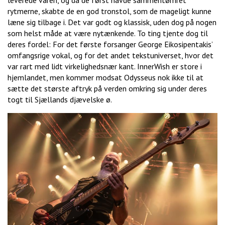
leverede varen, og da de først havde sammentømret
rytmerne, skabte de en god tronstol, som de mageligt kunne
læne sig tilbage i. Det var godt og klassisk, uden dog på nogen
som helst måde at være nytænkende. To ting tjente dog til
deres fordel: For det første forsanger George Eikosipentakis’
omfangsrige vokal, og for det andet tekstuniverset, hvor det
var rart med lidt virkelighedsnær kant. InnerWish er store i
hjemlandet, men kommer modsat Odysseus nok ikke til at
sætte det største aftryk på verden omkring sig under deres
togt til Sjællands djævelske ø.