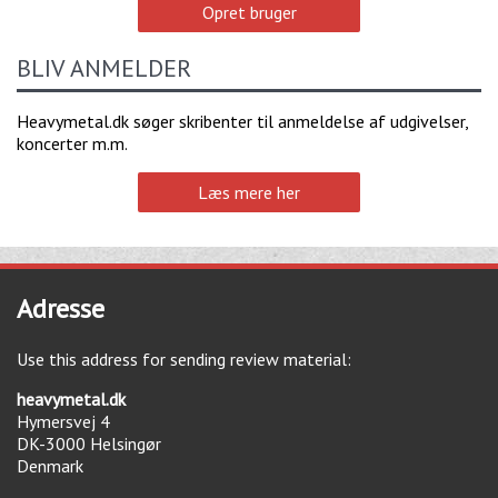
Opret bruger
BLIV ANMELDER
Heavymetal.dk søger skribenter til anmeldelse af udgivelser,
koncerter m.m.
Læs mere her
Adresse
Use this address for sending review material:
heavymetal.dk
Hymersvej 4
DK-3000
Helsingør
Denmark