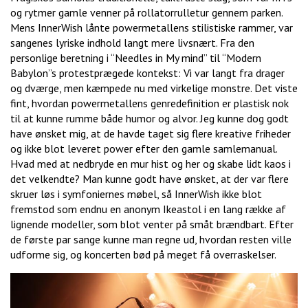
og rytmer gamle venner på rollatorrulletur gennem parken.
Mens InnerWish lånte powermetallens stilistiske rammer, var
sangenes lyriske indhold langt mere livsnært. Fra den
personlige beretning i “Needles in My mind” til “Modern
Babylon”s protestprægede kontekst: Vi var langt fra drager
og dværge, men kæmpede nu med virkelige monstre. Det viste
fint, hvordan powermetallens genredefinition er plastisk nok
til at kunne rumme både humor og alvor. Jeg kunne dog godt
have ønsket mig, at de havde taget sig flere kreative friheder
og ikke blot leveret power efter den gamle samlemanual.
Hvad med at nedbryde en mur hist og her og skabe lidt kaos i
det velkendte? Man kunne godt have ønsket, at der var flere
skruer løs i symfoniernes møbel, så InnerWish ikke blot
fremstod som endnu en anonym Ikeastol i en lang række af
lignende modeller, som blot venter på småt brændbart. Efter
de første par sange kunne man regne ud, hvordan resten ville
udforme sig, og koncerten bød på meget få overraskelser.