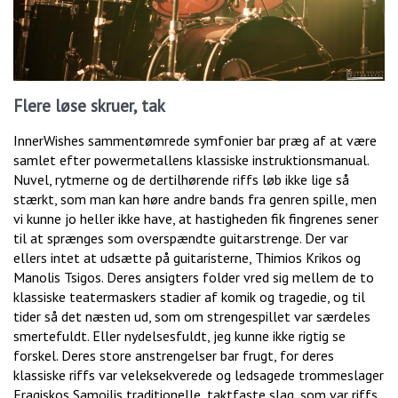
Flere løse skruer, tak
InnerWishes sammentømrede symfonier bar præg af at være
samlet efter powermetallens klassiske instruktionsmanual.
Nuvel, rytmerne og de dertilhørende riffs løb ikke lige så
stærkt, som man kan høre andre bands fra genren spille, men
vi kunne jo heller ikke have, at hastigheden fik fingrenes sener
til at sprænges som overspændte guitarstrenge. Der var
ellers intet at udsætte på guitaristerne, Thimios Krikos og
Manolis Tsigos. Deres ansigters folder vred sig mellem de to
klassiske teatermaskers stadier af komik og tragedie, og til
tider så det næsten ud, som om strengespillet var særdeles
smertefuldt. Eller nydelsesfuldt, jeg kunne ikke rigtig se
forskel. Deres store anstrengelser bar frugt, for deres
klassiske riffs var veleksekverede og ledsagede trommeslager
Fragiskos Samoilis traditionelle, taktfaste slag, som var riffs