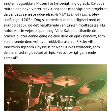
singler i rygsækken. Musen for heltedigtning og epik, Kalliope,
måtte dog have været travlt optaget med vigtigere projekter,
da bandets seneste udgivelse,
Ash Of Eternal Flame
, blev
undfanget i 2024. Dog skimmede hun den alligevel med et
skjult sideblik, og det resulterede i en lunken modtagelse. Nu
holdt vi alle vejret i spænding: Ville Kalliope tilsmile de
græske gutter denne gang og give dem en episk koncert, som
kunne sende dem vel over middelkarakteren? Eller ville
InnerWish ligesom Odysseus drukne i Kirkes trylledrik, som i
denne anledning bestod af Epic Fests i øvrigt glimrende
temaøl?