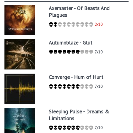
Axemaster - Of Beasts And
Plagues
2/10
Autumnblaze - Glut
7/10
Converge - Hum of Hurt
7/10
Sleeping Pulse - Dreams &
Limitations
7/10