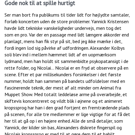
Gode nok til at spille hurtigt
Ser man bort fra publikums til tider lidt for højlydte samtaler,
forløb koncerten uden de store problemer. Yannick Kristensen
havde lidt tekniske vanskeligheder undervejs, men tog det
som en pro. Var der en passage med lidt længere akkorder end
planlagt, mens han fik styr på sit, bed jeg ikke mærke i det,
fordi ingen lod sig påvirke af udfordringen. Alexander Kolbys
soli blev ind i mellem hæmmet lidt af en uopmærksom
lydmand, men han holdt sit sammenbidte psykopatansigt i de
rette folder, og Nicolai… Nicolai er en fryd at observere på en
scene. Efter et par millisekunders forsinkelser i det første
nummer, holdt han sammen på bandets udfoldelser med en
fascinerende teknik, der mest af alt minder om Animal fra
Muppet Show. Med totalt leddeløse arme på overarbejde, et
skiftevis koncentreret og vildt blik i øjnene og et animeret
kropssprog har han i den grad fortjent en fremtrædende plads
på scenen, for alle tre medlemmer er lige vigtige for at få det
her til at gå op i en højere enhed. Alle de små detaljer, som
Yannick, der kilder sin bas, Alexanders diskrete fingerspil og
Nicolais kropssprog er med til at gøre dem til et habilt