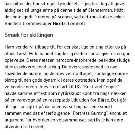
basspiller, der har sit eget tyngdefelt – jeg har dog alligevel
aldrig set så lange arme på denne side af Slenderman. Midt i
det hele, godt fremme på scenen, sad det musikalske anker:
Bandets trommeslager Nicolai Lomholt.
Smæk for skillingen
Ham vender vi tilbage til, for der skal lige en ting eller to på
plads først. Hele bandet lagde sig i selen for at give os en god
oplevelse. Deres næsten hardcore-inspirerede, beskidte sludge
blev eksekveret med timing. De overraskede med to nye
spændende numre, og de blev velmodtaget, for begge numre
bidrog til den gode dynamik i deres optræden. Men også de
velkendte numre blev fremført til UG. ”Rust and Copper”
havde samme effekt som nytårskrudt købt fra bagsmækken
på en varevogn på en rasteplads lidt uden for Bårse. Det går
af lige i ansigtet på dig uden varsel og passede smukt
sammen med det efterfølgende ”Fortress Burning”, endnu et
argument for hvordan en velsammensat sætliste kan gøre
alverden til forskel.