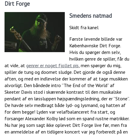
Dirt Forge
Smedens natmad
Skidt fra kanel
Første levende billede var
Københavnske Dirt Forge.
Hvis du spørger dem selv,
hvilken genre de spiller, får du
at vide, at
genrer er noget fjollet pis
, men spørger du mig,
spiller de tung og doomet sludge. Det gjorde de også denne
aften, og med en indlevelse der kommer af at tage musikken
alvorligt. Den båndede intro ”The End of the World” af
Skeeter Davis stod i skærende kontrast til den musikalske
pendant af en løssluppen højspændingsledning, der er ”Stone”.
De havde selv medbragt både lyd- og lysmand, og hatten af
for dem begge! Lyden var velafbalanceret fra start, og
forsanger Alexander Kolby lød som en spand rustne møtrikker.
Nu har jeg som sagt ikke oplevet Dirt Forge live før, men fra
en anmeldelse af en tidligere koncert var jeg forberedt på en