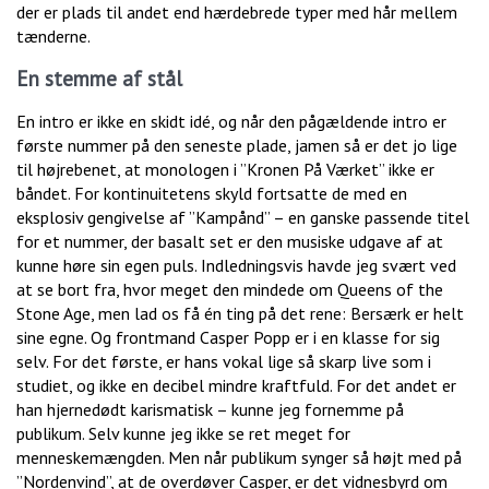
der er plads til andet end hærdebrede typer med hår mellem
tænderne.
En stemme af stål
En intro er ikke en skidt idé, og når den pågældende intro er
første nummer på den seneste plade, jamen så er det jo lige
til højrebenet, at monologen i ”Kronen På Værket” ikke er
båndet. For kontinuitetens skyld fortsatte de med en
eksplosiv gengivelse af ”Kampånd” – en ganske passende titel
for et nummer, der basalt set er den musiske udgave af at
kunne høre sin egen puls. Indledningsvis havde jeg svært ved
at se bort fra, hvor meget den mindede om Queens of the
Stone Age, men lad os få én ting på det rene: Bersærk er helt
sine egne. Og frontmand Casper Popp er i en klasse for sig
selv. For det første, er hans vokal lige så skarp live som i
studiet, og ikke en decibel mindre kraftfuld. For det andet er
han hjernedødt karismatisk – kunne jeg fornemme på
publikum. Selv kunne jeg ikke se ret meget for
menneskemængden. Men når publikum synger så højt med på
”Nordenvind”, at de overdøver Casper, er det vidnesbyrd om