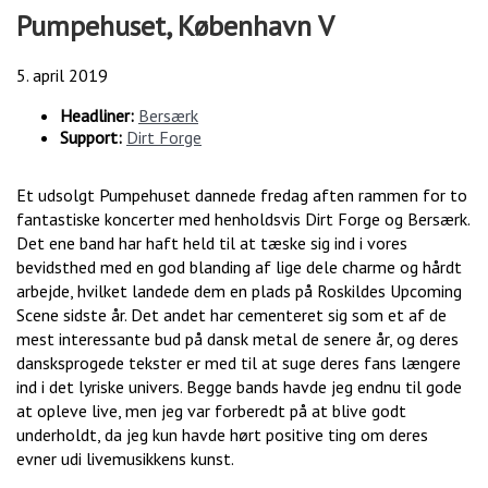
Pumpehuset, København V
5. april 2019
Headliner:
Bersærk
Support:
Dirt Forge
Et udsolgt Pumpehuset dannede fredag aften rammen for to
fantastiske koncerter med henholdsvis Dirt Forge og Bersærk.
Det ene band har haft held til at tæske sig ind i vores
bevidsthed med en god blanding af lige dele charme og hårdt
arbejde, hvilket landede dem en plads på Roskildes Upcoming
Scene sidste år. Det andet har cementeret sig som et af de
mest interessante bud på dansk metal de senere år, og deres
dansksprogede tekster er med til at suge deres fans længere
ind i det lyriske univers. Begge bands havde jeg endnu til gode
at opleve live, men jeg var forberedt på at blive godt
underholdt, da jeg kun havde hørt positive ting om deres
evner udi livemusikkens kunst.