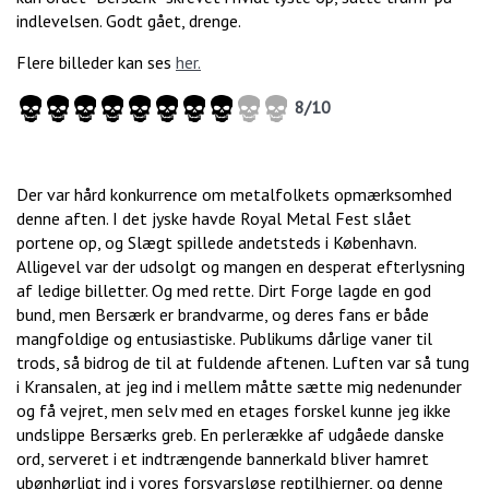
indlevelsen. Godt gået, drenge.
Flere billeder kan ses
her.
8/10
Der var hård konkurrence om metalfolkets opmærksomhed
denne aften. I det jyske havde Royal Metal Fest slået
portene op, og Slægt spillede andetsteds i København.
Alligevel var der udsolgt og mangen en desperat efterlysning
af ledige billetter. Og med rette. Dirt Forge lagde en god
bund, men Bersærk er brandvarme, og deres fans er både
mangfoldige og entusiastiske. Publikums dårlige vaner til
trods, så bidrog de til at fuldende aftenen. Luften var så tung
i Kransalen, at jeg ind i mellem måtte sætte mig nedenunder
og få vejret, men selv med en etages forskel kunne jeg ikke
undslippe Bersærks greb. En perlerække af udgåede danske
ord, serveret i et indtrængende bannerkald bliver hamret
ubønhørligt ind i vores forsvarsløse reptilhjerner, og denne