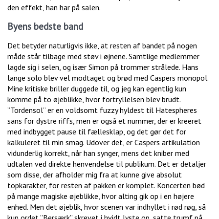
den effekt, han har på salen.
Byens bedste band
Det betyder naturligvis ikke, at resten af bandet på nogen
måde står tilbage med støv i øjnene. Samtlige medlemmer
lagde sig i selen, og især Simon på trommer strålede. Hans
lange solo blev vel modtaget og brød med Caspers monopol.
Mine kritiske briller duggede til, og jeg kan egentlig kun
komme på to øjeblikke, hvor fortryllelsen blev brudt.
”Tordensol” er en voldsomt fuzzy hyldest til Hatespheres
sans for dystre riffs, men er også et nummer, der er kreeret
med indbygget pause til fællesklap, og det gør det for
kalkuleret til min smag. Udover det, er Caspers artikulation
vidunderlig korrekt, når han synger, mens det kniber med
udtalen ved direkte henvendelse til publikum. Det er detaljer
som disse, der afholder mig fra at kunne give absolut
topkarakter, for resten af pakken er komplet. Koncerten bød
på mange magiske øjeblikke, hvor alting gik op i en højere
enhed. Men det øjeblik, hvor scenen var indhyllet i rød røg, så
kun ordet ”Bersærk” skrevet i hvidt lyste op, satte trumf på