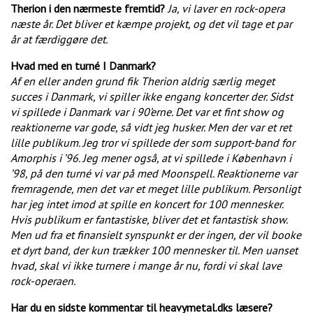
Therion i den nærmeste fremtid?
Ja, vi laver en rock-opera
næste år. Det bliver et kæmpe projekt, og det vil tage et par
år at færdiggøre det.
Hvad med en turné I Danmark?
Af en eller anden grund fik Therion aldrig særlig meget
succes i Danmark, vi spiller ikke engang koncerter der. Sidst
vi spillede i Danmark var i 90’erne. Det var et fint show og
reaktionerne var gode, så vidt jeg husker. Men der var et ret
lille publikum. Jeg tror vi spillede der som support-band for
Amorphis i ’96. Jeg mener også, at vi spillede i København i
’98, på den turné vi var på med Moonspell. Reaktionerne var
fremragende, men det var et meget lille publikum. Personligt
har jeg intet imod at spille en koncert for 100 mennesker.
Hvis publikum er fantastiske, bliver det et fantastisk show.
Men ud fra et finansielt synspunkt er der ingen, der vil booke
et dyrt band, der kun trækker 100 mennesker til. Men uanset
hvad, skal vi ikke turnere i mange år nu, fordi vi skal lave
rock-operaen.
Har du en sidste kommentar til heavymetal.dks læsere?