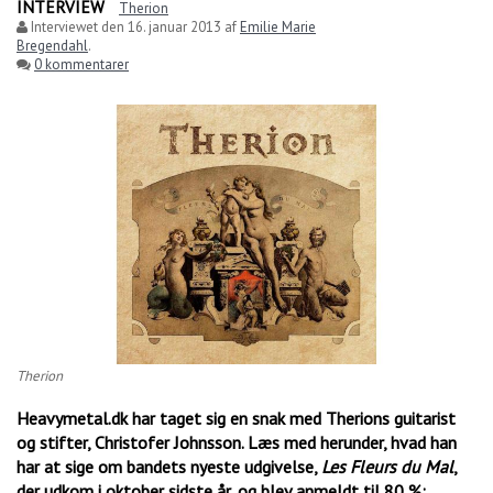
INTERVIEW
Therion
Interviewet den
16. januar 2013
af
Emilie Marie
Bregendahl
.
0 kommentarer
Therion
Heavymetal.dk har taget sig en snak med Therions guitarist
og stifter, Christofer Johnsson. Læs med herunder, hvad han
har at sige om bandets nyeste udgivelse,
Les Fleurs du Mal
,
der udkom i oktober sidste år, og blev anmeldt til 80 %: