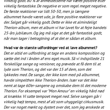
Virkelig godt. 80 % af anmeldelserne har været positive eller
virkelig fantastiske. De negative er som regel meget negative.
De første reaktioner var lidt 50-50, men jo længere
albummet havde været ude, jo flere positive reaktioner var
der. Salget går virkelig godt. Dette er ikke et almindeligt
Therion-album, men et album vi har lavet for at fejre bandets
25-års jubilæum. Og jeg må sige at det går fantastisk godt,
når man tager i betragtning af at det er sådan et album.
Hvad var de største udfordringer ved at lave albummet?
Det er altid en udfordring at tage en andens komposition og
sætte det ind i ånden af ens eget musik. Så vi indspillede 21
forskellige sange og versioner, og prøvede at få dem til at
lyde som Therion, og det var der 15 af dem, som det
lykkedes med. De sange, der ikke kom med på albummet,
havde simpelthen ikke Therion-ånden. Især var det ikke
nemt at tage 60’er-sangene og omskabe dem til det moderne
Therion. For eksempel var "Mon Amour" en virkelig hård nød
at knække. Vi satte tempoet meget ned. Selve sangen går i
virkelig højt tempo, mest af alt som uhyggeligt cirkusmusik.
Der var noget mørkt og dystert over det, som jeg ønskede at