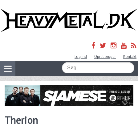
Log ind
Opret bruger
Kontakt
Therion