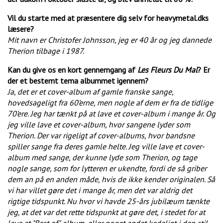
Vil du starte med at præsentere dig selv for heavymetal.dks
læsere?
Mit navn er Christofer Johnsson, jeg er 40 år og jeg dannede
Therion tilbage i 1987.
Kan du give os en kort gennemgang af
Les Fleurs Du Mal
? Er
der et bestemt tema albummet igennem?
Ja, det er et cover-album af gamle franske sange,
hovedsageligt fra 60’erne, men nogle af dem er fra de tidlige
70’ere. Jeg har tænkt på at lave et cover-album i mange år. Og
jeg ville lave et cover-album, hvor sangene lyder som
Therion. Der var rigeligt af cover-albums, hvor bandsne
spiller sange fra deres gamle helte. Jeg ville lave et cover-
album med sange, der kunne lyde som Therion, og tage
nogle sange, som for lytteren er ukendte, fordi de så griber
dem an på en anden måde, hvis de ikke kender originalen. Så
vi har villet gøre det i mange år, men det var aldrig det
rigtige tidspunkt. Nu hvor vi havde 25-års jubilæum tænkte
jeg, at det var det rette tidspunkt at gøre det, i stedet for at