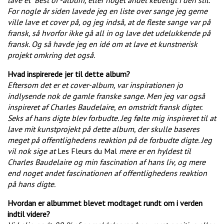
lave et "Best of"-album, eller noget andet kedeligt i den stil.
For nogle år siden lavede jeg en liste over sange jeg gerne
ville lave et cover på, og jeg indså, at de fleste sange var på
fransk, så hvorfor ikke gå all in og lave det udelukkende på
fransk. Og så havde jeg en idé om at lave et kunstnerisk
projekt omkring det også.
Hvad inspirerede jer til dette album?
Eftersom det er et cover-album, var inspirationen jo
indlysende nok de gamle franske sange. Men jeg var også
inspireret af Charles Baudelaire, en omstridt fransk digter.
Seks af hans digte blev forbudte. Jeg følte mig inspireret til at
lave mit kunstprojekt på dette album, der skulle baseres
meget på offentlighedens reaktion på de forbudte digte. Jeg
vil nok sige at
Les Fleurs du Mal
mere er en hyldest til
Charles Baudelaire og min fascination af hans liv, og mere
end noget andet fascinationen af offentlighedens reaktion
på hans digte.
Hvordan er albummet blevet modtaget rundt om i verden
indtil videre?