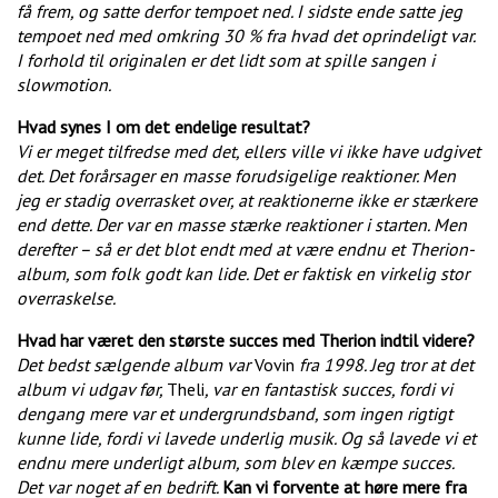
få frem, og satte derfor tempoet ned. I sidste ende satte jeg
tempoet ned med omkring 30 % fra hvad det oprindeligt var.
I forhold til originalen er det lidt som at spille sangen i
slowmotion.
Hvad synes I om det endelige resultat?
Vi er meget tilfredse med det, ellers ville vi ikke have udgivet
det. Det forårsager en masse forudsigelige reaktioner. Men
jeg er stadig overrasket over, at reaktionerne ikke er stærkere
end dette. Der var en masse stærke reaktioner i starten. Men
derefter – så er det blot endt med at være endnu et Therion-
album, som folk godt kan lide. Det er faktisk en virkelig stor
overraskelse.
Hvad har været den største succes med Therion indtil videre?
Det bedst sælgende album var
Vovin
fra 1998. Jeg tror at det
album vi udgav før,
Theli
, var en fantastisk succes, fordi vi
dengang mere var et undergrundsband, som ingen rigtigt
kunne lide, fordi vi lavede underlig musik. Og så lavede vi et
endnu mere underligt album, som blev en kæmpe succes.
Det var noget af en bedrift.
Kan vi forvente at høre mere fra