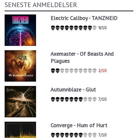
SENESTE ANMELDELSER
Electric Callboy - TANZNEID
9/10
Axemaster - Of Beasts And
Plagues
2/10
Autumnblaze - Glut
7/10
Converge - Hum of Hurt
7/10