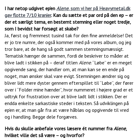
I har netop udgivet ep’en
Alene
, som vi her på Heavymetal.dk
gav flotte 7/10 kranier
. Kan du sætte et par ord på den ep – er
der et særligt tema, en bestemt stemning eller noget tredje,
som I bevidst har forsøgt at skabe?
Ja, først og fremmest tusind tak for den fine anmeldelse! Det
er jo tre numre, der også kommer med på vores album, og jeg
tror bare, at de hang så godt sammen stemningsmæssigt.
Tematisk hænger de sammen, fordi de beskriver to måder at
blive ladt i stikken på – deraf titlen
Alene
. “Løbe” er en meget
opgivende sang, der handler om, at man kan se en ende på
noget, man ønsker skal vare evigt. Stemningen ændrer sig og
bliver lidt mere dyster gennem efterspillet til “Løbe”, der fører
over i “Folder mine hænder”, hvor nummeret i højere grad er et
udtryk for frustration over at blive ladt lidt i stikken. Der er
endda enkelte sarkastiske steder i teksten. Så udviklingen på
ep’en er, at man går fra at være håbløs og opgivende til vred
og i handling. Begge dele forgæves.
Hvis du skulle anbefale vores læsere ét nummer fra
Alene
,
hvilket ville det så være – og hvorfor?