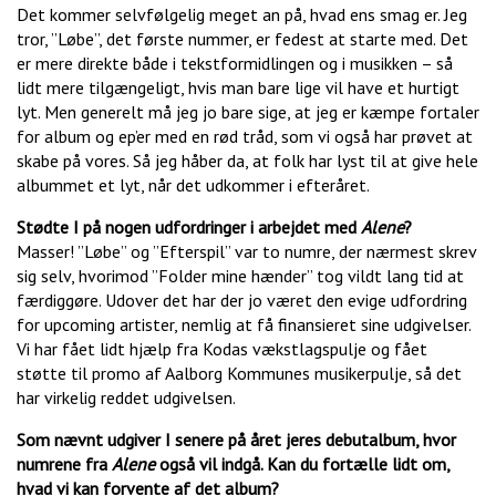
Det kommer selvfølgelig meget an på, hvad ens smag er. Jeg
tror, ”Løbe”, det første nummer, er fedest at starte med. Det
er mere direkte både i tekstformidlingen og i musikken – så
lidt mere tilgængeligt, hvis man bare lige vil have et hurtigt
lyt. Men generelt må jeg jo bare sige, at jeg er kæmpe fortaler
for album og ep’er med en rød tråd, som vi også har prøvet at
skabe på vores. Så jeg håber da, at folk har lyst til at give hele
albummet et lyt, når det udkommer i efteråret.
Stødte I på nogen udfordringer i arbejdet med
Alene
?
Masser! ”Løbe” og ”Efterspil” var to numre, der nærmest skrev
sig selv, hvorimod ”Folder mine hænder” tog vildt lang tid at
færdiggøre. Udover det har der jo været den evige udfordring
for upcoming artister, nemlig at få finansieret sine udgivelser.
Vi har fået lidt hjælp fra Kodas vækstlagspulje og fået
støtte til promo af Aalborg Kommunes musikerpulje, så det
har virkelig reddet udgivelsen.
Som nævnt udgiver I senere på året jeres debutalbum, hvor
numrene fra
Alene
også vil indgå. Kan du fortælle lidt om,
hvad vi kan forvente af det album?