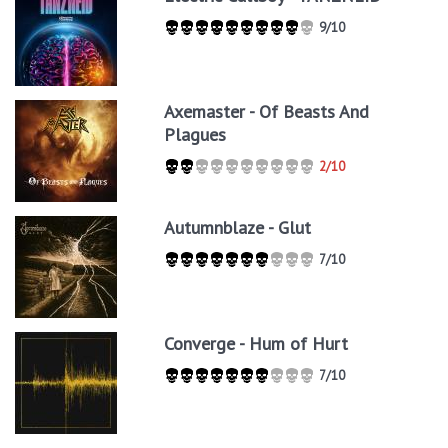
9/10
Axemaster - Of Beasts And
Plagues
2/10
Autumnblaze - Glut
7/10
Converge - Hum of Hurt
7/10