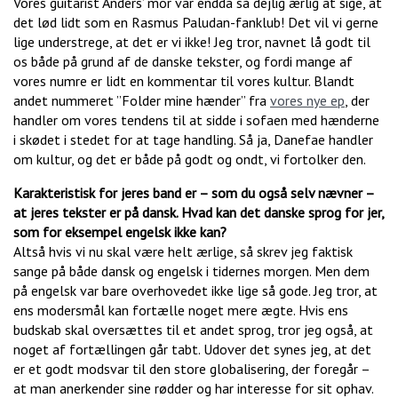
Vores guitarist Anders’ mor var endda så dejlig ærlig at sige, at
det lød lidt som en Rasmus Paludan-fanklub! Det vil vi gerne
lige understrege, at det er vi ikke! Jeg tror, navnet lå godt til
os både på grund af de danske tekster, og fordi mange af
vores numre er lidt en kommentar til vores kultur. Blandt
andet nummeret ”Folder mine hænder” fra
vores nye ep
, der
handler om vores tendens til at sidde i sofaen med hænderne
i skødet i stedet for at tage handling. Så ja, Danefae handler
om kultur, og det er både på godt og ondt, vi fortolker den.
Karakteristisk for jeres band er – som du også selv nævner –
at jeres tekster er på dansk. Hvad kan det danske sprog for jer,
som for eksempel engelsk ikke kan?
Altså hvis vi nu skal være helt ærlige, så skrev jeg faktisk
sange på både dansk og engelsk i tidernes morgen. Men dem
på engelsk var bare overhovedet ikke lige så gode. Jeg tror, at
ens modersmål kan fortælle noget mere ægte. Hvis ens
budskab skal oversættes til et andet sprog, tror jeg også, at
noget af fortællingen går tabt. Udover det synes jeg, at det
er et godt modsvar til den store globalisering, der foregår –
at man anerkender sine rødder og har interesse for sit ophav.