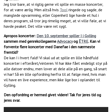
Jeg tror bare, at vi rigtig gerne vil spille en masse koncerter,
for at være ærlig. Men altså hvis
Tool
ringede og sagde, de
manglede opvarmning, eller Copenhell lige havde et hul i
deres program, så tror jeg rimelig meget, at vi ville føle, at vi
havde peaket. Det ville være ret sygt.
Apropos koncerter:
Den 10. september spiller I i Gylling
sammen med genrekollegaerne
Advocacy
og
ÊTRE
. Kan vi
forvente flere koncerter med Danefae i den nærmeste
fremtid?
De kan I i hvert fald! Vi skal ud at spille en lille håndfuld
koncerter i efteråret/vinteren. Vi har ikke fået endeligt styr på
alle datoer endnu, men lover at dele alle på en gang, så snart
vi har! Så en lille opfordring herfra til at følge med, hvis man
vil have en live experience, men ikke lige bor i oplandet til
Gylling.
Den opfordring er hermed givet videre! Tak for jeres tid og
jeres svar.