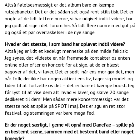
Altså følelsesmæssigt er det album bare en kæmpe
rutsjebanetur. Det er det sådan set også rent stilistisk. Det er
nogle af de lidt lettere numre, vi har udgivet indtil videre, tør
jeg godt at sige i det forum her. Så lidt flere numre med guf på
og også et par overraskelser i de nye sange.
Hvad er det største, I som band har oplevet indtil videre?
Altså jeg er lidt et kedeligt menneske på den måde faktisk:
Jeg synes, det vildeste er, når fremmede kontakter os enten
online eller efter en koncert for at sige, at de er blæst
bagover af det, vi laver. Det er sødt, når ens mor gør det, men
når folk, der ikke har nogen aktier i ens liv, tager sig modet og
tiden til at fortælle os det – det er bare et kæmpe boost. Jeg
får lyst til at vise dem alt, hvad vi laver, og skrive 20 sange
dedikeret til dem! Men sådan mere koncertmæssigt var det
største nok at spille på SPOT i maj. Det er sgu en ret stor
festival, og stemningen var bare mega fed.
Er der noget særligt, I gerne vil opnå med Danefae – spille på
en bestemt scene, sammen med et bestemt band eller noget
lignende?