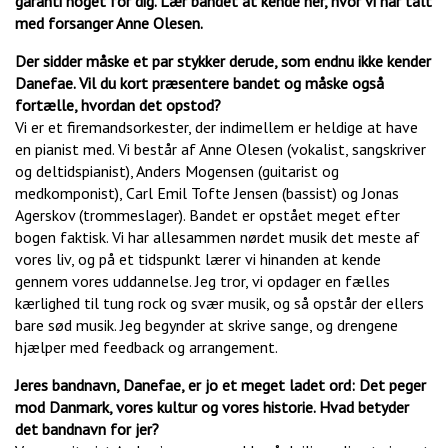
garanti noget for dig. Lær bandet at kende her, hvor vi har talt
med forsanger Anne Olesen.
Der sidder måske et par stykker derude, som endnu ikke kender
Danefae. Vil du kort præsentere bandet og måske også
fortælle, hvordan det opstod?
Vi er et firemandsorkester, der indimellem er heldige at have
en pianist med. Vi består af Anne Olesen (vokalist, sangskriver
og deltidspianist), Anders Mogensen (guitarist og
medkomponist), Carl Emil Tofte Jensen (bassist) og Jonas
Agerskov (trommeslager). Bandet er opstået meget efter
bogen faktisk. Vi har allesammen nørdet musik det meste af
vores liv, og på et tidspunkt lærer vi hinanden at kende
gennem vores uddannelse. Jeg tror, vi opdager en fælles
kærlighed til tung rock og svær musik, og så opstår der ellers
bare sød musik. Jeg begynder at skrive sange, og drengene
hjælper med feedback og arrangement.
Jeres bandnavn, Danefae, er jo et meget ladet ord: Det peger
mod Danmark, vores kultur og vores historie. Hvad betyder
det bandnavn for jer?