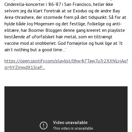
Cinderella-koncerter i ’86-’87 i San Francisco, heller ikke
selvom jeg da klart foretrak at se Exodus og de andre Bay
Area-thrashere, der stormede frem på det tidspunkt. Så for at
hylde både Joy Mogensen og det festlige, folkelige og anti-
elitære, har Boomer Bloggen denne gang kreeret en playliste
bestående af uforfalsket hair metal, som en tiltrængt
vaccine mod al snobberiet. God fornøjelse og husk lige at ‘It
ain’t nothing but a good time…’
https://open.spotify.com/playlist/0hw4i7Taw7u7r2XXNLvjAq?
si=hYZmwdX1SraP...