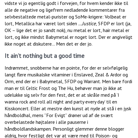
vidste vi jo egentlig godt i forvejen, for hvem kender ikke til
alle de negative og ligefrem nedladende kommentarer fra
selvbestaltede metal-purister og SoMe-krigere: Volbeat er
lort, Metallica har været lort siden
…Justice
, 5FDP er lort (ja,
OK – lige det er jo sandt nok), nu metal er lort, hair metal er
lort, og ikke mindst Babymetal er noget lort. Der er angiveligt
ikke noget at diskutere… Men det er der jo.
It ain’t nothing but a good time
Indrømmet, snobberne har en pointe, for der er selvfølgelig
langt flere musikalske vitaminer i Enslaved, Zeal & Ardor og
Orm, end der er i Babymetal, 5FDP og Warrant. Men bare fordi
man er til Celtic Frost og The Hu, behøver man jo ikke at
udelukke sig selv for den fest, det er at skråle med på ’I
wanna rock and roll all night and party every day’ til en
Kisskoncert. Eller at mestre den kunst at nyde at stå i en jysk
håndboldhal, mens ”For Evigt” drøner ud af de svært
overbelastede højtalere i alle pauserne i
håndboldlandskampen. Personligt glemmer denne blogger
aldrig, hvor festligt det var at være med til Poison- og