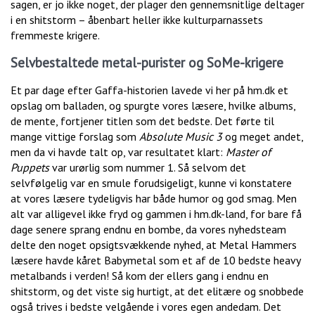
sagen, er jo ikke noget, der plager den gennemsnitlige deltager
i en shitstorm – åbenbart heller ikke kulturparnassets
fremmeste krigere.
Selvbestaltede metal-purister og SoMe-krigere
Et par dage efter Gaffa-historien lavede vi her på hm.dk et
opslag om balladen, og spurgte vores læsere, hvilke albums,
de mente, fortjener titlen som det bedste. Det førte til
mange vittige forslag som
Absolute Music 3
og meget andet,
men da vi havde talt op, var resultatet klart:
Master of
Puppets
var urørlig som nummer 1. Så selvom det
selvfølgelig var en smule forudsigeligt, kunne vi konstatere
at vores læsere tydeligvis har både humor og god smag. Men
alt var alligevel ikke fryd og gammen i hm.dk-land, for bare få
dage senere sprang endnu en bombe, da vores nyhedsteam
delte den noget opsigtsvækkende nyhed, at Metal Hammers
læsere havde kåret Babymetal som et af de 10 bedste heavy
metalbands i verden! Så kom der ellers gang i endnu en
shitstorm, og det viste sig hurtigt, at det elitære og snobbede
også trives i bedste velgående i vores egen andedam. Det