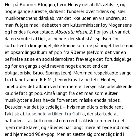
Her på Boomer Bloggen, hvor Heavymetal.dk’s ældste, og
nogle gange sureste, skribent funderer over tidens og især
musikbranchens dårskab, var det ikke uden en vis undren, at
man fulgte med i debatten om kulturminister Joy Mogensens
og hendes favoritplade,
Absolute Music 2
. For jovist var det
da en smule fattigt, at hende, der skal stå i spidsen for
kulturlivet i kongeriget, ikke kunne komme på noget bedre end
et opsamlingsalbum af pop fra 90’erne (selvom det var en
befrielse at se en socialdemokrat fravælge det forudsigelige
og for en gangs skyld nævne noget andet end den
obligatoriske Bruce Springsteen). Men med respektable sange
fra blandt andre R.E.M., Lenny Kravitz og Jeff Healey,
indeholder det album ved nærmere eftersyn ikke udelukkende
kaloriefattigt pop. Altså langt fra det man som elitær
musiklytter ellers havde forventet, måske endda håbet.
Desuden var det jo tydeligt – hvis man ellers orkede rent
faktisk at
læse hele artiklen fra Gaffa
, der startede al
balladen – at kulturministeren rent faktisk kommer fra et
hjem med klaver, og således har langt mere at byde ind med
end hjernedød 90’er-pop. Men at sætte sig ordentligt ind i