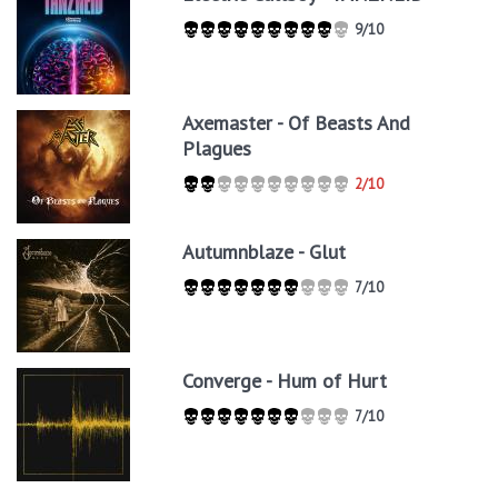
9/10
Axemaster - Of Beasts And
Plagues
2/10
Autumnblaze - Glut
7/10
Converge - Hum of Hurt
7/10