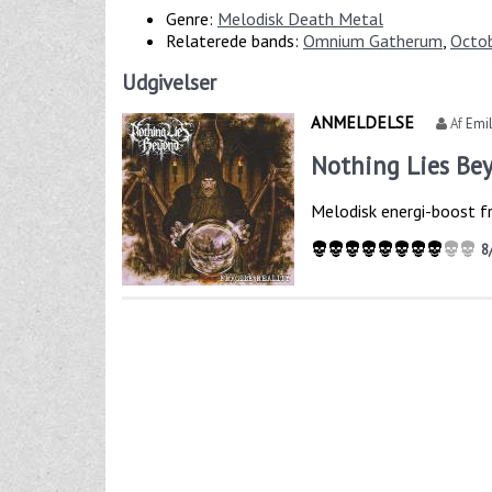
Genre:
Melodisk Death Metal
Relaterede bands:
Omnium Gatherum
,
Octob
Udgivelser
ANMELDELSE
Af
Emil
Nothing Lies Bey
Melodisk energi-boost f
8