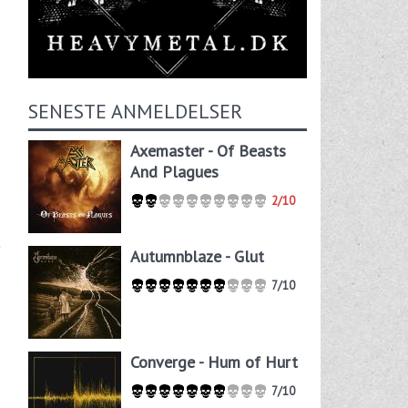
SENESTE ANMELDELSER
Axemaster - Of Beasts
And Plagues
2/10
Autumnblaze - Glut
7/10
Converge - Hum of Hurt
7/10