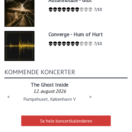
Autumnblaze - Glut
7/10
Converge - Hum of Hurt
7/10
KOMMENDE KONCERTER
The Ghost Inside
12. august 2026
«
»
Pumpehuset, København V
Se hele koncertkalenderen