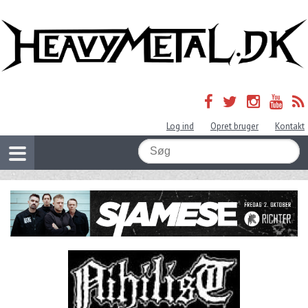
Log ind
Opret bruger
Kontakt