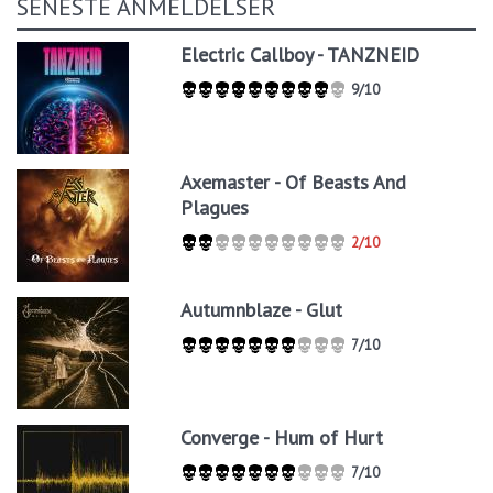
SENESTE ANMELDELSER
Electric Callboy - TANZNEID
9/10
Axemaster - Of Beasts And
Plagues
2/10
Autumnblaze - Glut
7/10
Converge - Hum of Hurt
7/10