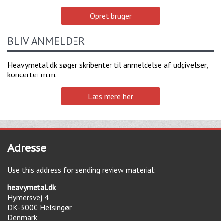
Opret bruger
BLIV ANMELDER
Heavymetal.dk søger skribenter til anmeldelse af udgivelser,
koncerter m.m.
Læs mere her
Adresse
Use this address for sending review material:
heavymetal.dk
Hymersvej 4
DK-3000
Helsingør
Denmark