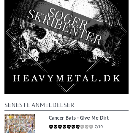
SENESTE ANMELDELSER
Cancer Bats - Give Me Dirt
7/10