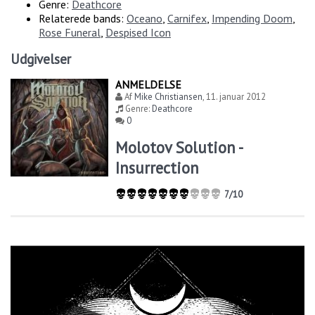
Genre:
Deathcore
Relaterede bands:
Oceano
,
Carnifex
,
Impending Doom
,
Rose Funeral
,
Despised Icon
Udgivelser
ANMELDELSE
Af
Mike Christiansen
,
11. januar 2012
Genre:
Deathcore
0
Molotov Solution -
Insurrection
7/10