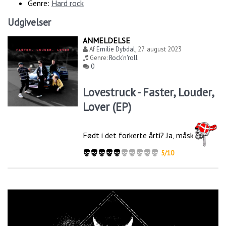
Genre:
Hard rock
Udgivelser
ANMELDELSE
Af
Emilie Dybdal
,
27. august 2023
Genre:
Rock'n'roll
0
Lovestruck - Faster, Louder,
Lover (EP)
Født i det forkerte årti? Ja, måske
5/10