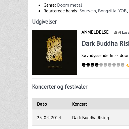
Genre:
Doom metal
Relaterede bands:
Sourvein
,
Bongzilla
,
YOB
,
Udgivelser
ANMELDELSE
Af
Las
Dark Buddha Ris
Søvndyssende finsk doom
4
Koncerter og festivaler
Dato
Koncert
25-04-2014
Dark Buddha Rising