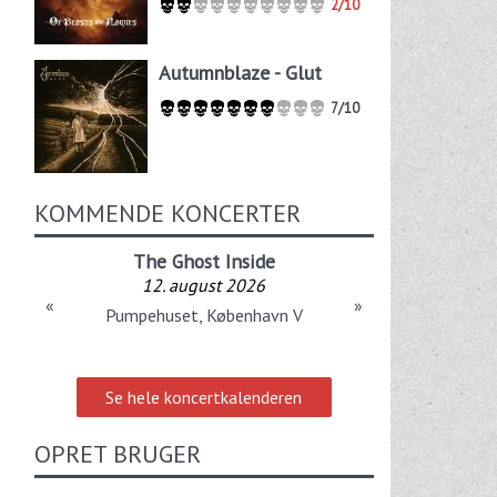
2/10
Autumnblaze - Glut
7/10
KOMMENDE KONCERTER
The Ghost Inside
12. august 2026
«
»
Pumpehuset, København V
Se hele koncertkalenderen
OPRET BRUGER