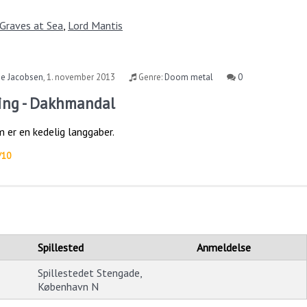
Graves at Sea
,
Lord Mantis
se Jacobsen
,
1. november 2013
Genre:
Doom metal
0
ing - Dakhmandal
 er en kedelig langgaber.
/10
Spillested
Anmeldelse
Spillestedet Stengade,
København N