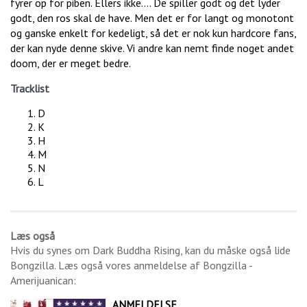
fyrer op for piben. Ellers ikke.... De spiller godt og det lyder
godt, den ros skal de have. Men det er for langt og monotont
og ganske enkelt for kedeligt, så det er nok kun hardcore fans,
der kan nyde denne skive. Vi andre kan nemt finde noget andet
doom, der er meget bedre.
Tracklist
D
K
H
M
N
L
Læs også
Hvis du synes om
Dark Buddha Rising
, kan du måske også lide
Bongzilla
. Læs også vores anmeldelse af
Bongzilla -
Amerijuanican
:
ANMELDELSE