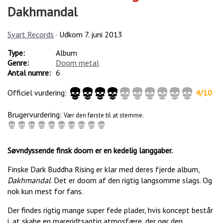
Dakhmandal
Svart Records
· Udkom
7. juni 2013
Type:
Album
Genre:
Doom metal
Antal numre:
6
Officiel vurdering:
4
/
10
Brugervurdering:
Vær den første til at stemme.
Søvndyssende finsk doom er en kedelig langgaber.
Finske Dark Buddha Rising er klar med deres fjerde album,
Dakhmandal
. Det er doom af den rigtig langsomme slags. Og
nok kun mest for fans.
Der findes rigtig mange super fede plader, hvis koncept består
i, at skabe en mareridtsagtig atmosfære, der gør den