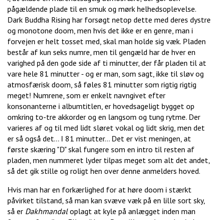
pågældende plade til en smuk og mørk helhedsoplevelse.
Dark Buddha Rising har forsøgt netop dette med deres dystre
og monotone doom, men hvis det ikke er en genre, man i
forvejen er helt tosset med, skal man holde sig væk. Pladen
består af kun seks numre, men til gengæld har de hver en
varighed på den gode side af ti minutter, der får pladen til at
vare hele 81 minutter - og er man, som sagt, ikke til sløv og
atmosfærisk doom, så føles 81 minutter som rigtig rigtig
meget! Numrene, som er enkelt navngivet efter
konsonanterne i albumtitlen, er hovedsageligt bygget op
omkring to-tre akkorder og en langsom og tung rytme. Der
varieres af og til med lidt sløret vokal og lidt skrig, men det
er så også det... I 81 minutter... Det er vist meningen, at
første skæring "D" skal fungere som en intro til resten af
pladen, men nummeret lyder tilpas meget som alt det andet,
så det gik stille og roligt hen over denne anmelders hoved.
Hvis man har en forkærlighed for at høre doom i stærkt
påvirket tilstand, så man kan svæve væk på en lille sort sky,
så er
Dakhmandal
oplagt at kyle på anlægget inden man