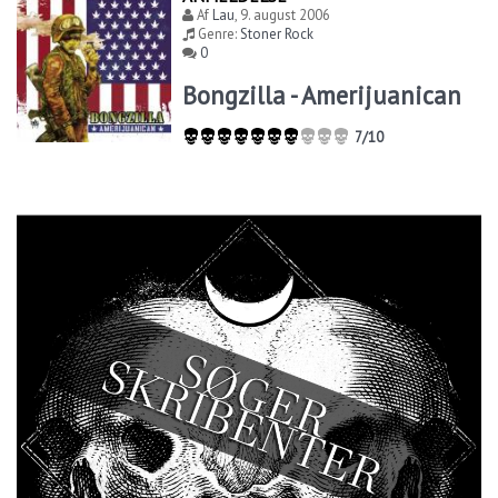
Af
Lau
,
9. august 2006
Genre:
Stoner Rock
0
Bongzilla - Amerijuanican
7/10