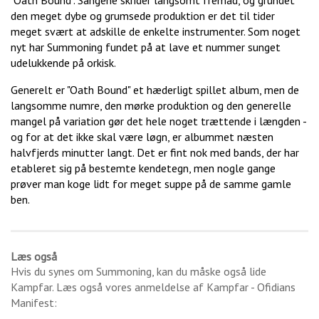
"Oath Bound". Sangene skrider langsomt fremad, og grundet
den meget dybe og grumsede produktion er det til tider
meget svært at adskille de enkelte instrumenter. Som noget
nyt har Summoning fundet på at lave et nummer sunget
udelukkende på orkisk.
Generelt er "Oath Bound" et hæderligt spillet album, men de
langsomme numre, den mørke produktion og den generelle
mangel på variation gør det hele noget trættende i længden -
og for at det ikke skal være løgn, er albummet næsten
halvfjerds minutter langt. Det er fint nok med bands, der har
etableret sig på bestemte kendetegn, men nogle gange
prøver man koge lidt for meget suppe på de samme gamle
ben.
Læs også
Hvis du synes om
Summoning
, kan du måske også lide
Kampfar
. Læs også vores anmeldelse af
Kampfar - Ofidians
Manifest
: