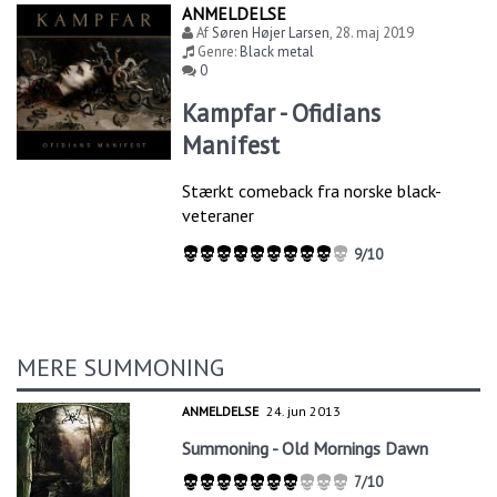
ANMELDELSE
Af
Søren Højer Larsen
,
28. maj 2019
Genre:
Black metal
0
Kampfar - Ofidians
Manifest
Stærkt comeback fra norske black-
veteraner
9/10
MERE SUMMONING
ANMELDELSE
24. jun 2013
Summoning - Old Mornings Dawn
7/10