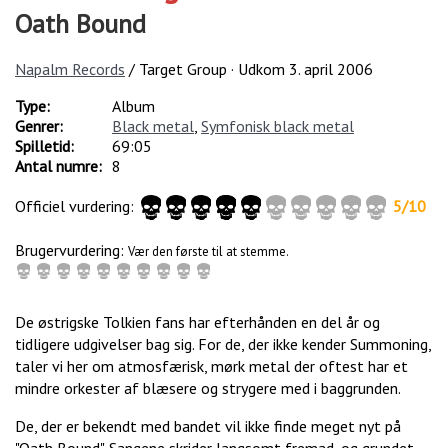
Oath Bound
Napalm Records
/ Target Group · Udkom
3. april 2006
Type:
Album
Genrer:
Black metal
,
Symfonisk black metal
Spilletid:
69:05
Antal numre:
8
Officiel vurdering:
5
/
10
Brugervurdering:
Vær den første til at stemme.
De østrigske Tolkien fans har efterhånden en del år og
tidligere udgivelser bag sig. For de, der ikke kender Summoning,
taler vi her om atmosfærisk, mørk metal der oftest har et
mindre orkester af blæsere og strygere med i baggrunden.
De, der er bekendt med bandet vil ikke finde meget nyt på