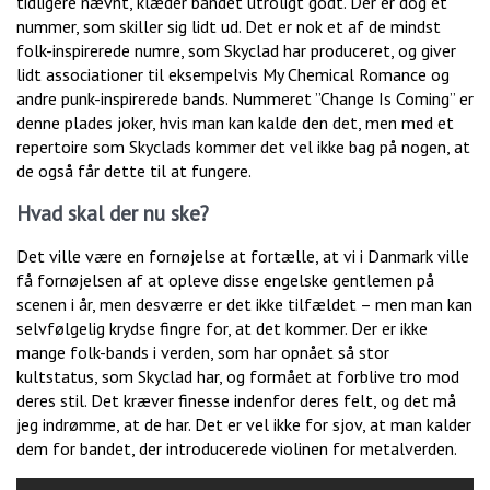
tidligere nævnt, klæder bandet utroligt godt. Der er dog et
nummer, som skiller sig lidt ud. Det er nok et af de mindst
folk-inspirerede numre, som Skyclad har produceret, og giver
lidt associationer til eksempelvis My Chemical Romance og
andre punk-inspirerede bands. Nummeret ”Change Is Coming” er
denne plades joker, hvis man kan kalde den det, men med et
repertoire som Skyclads kommer det vel ikke bag på nogen, at
de også får dette til at fungere.
Hvad skal der nu ske?
Det ville være en fornøjelse at fortælle, at vi i Danmark ville
få fornøjelsen af at opleve disse engelske gentlemen på
scenen i år, men desværre er det ikke tilfældet – men man kan
selvfølgelig krydse fingre for, at det kommer. Der er ikke
mange folk-bands i verden, som har opnået så stor
kultstatus, som Skyclad har, og formået at forblive tro mod
deres stil. Det kræver finesse indenfor deres felt, og det må
jeg indrømme, at de har. Det er vel ikke for sjov, at man kalder
dem for bandet, der introducerede violinen for metalverden.