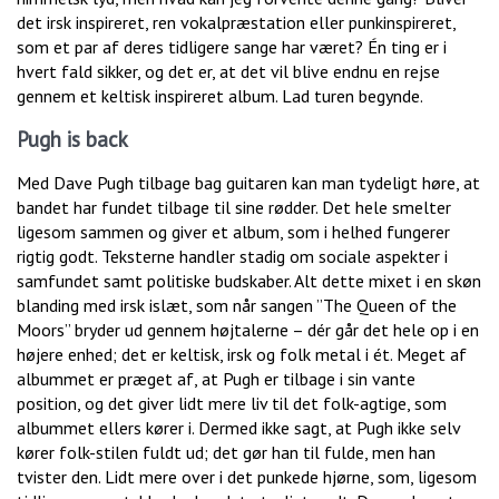
det irsk inspireret, ren vokalpræstation eller punkinspireret,
som et par af deres tidligere sange har været? Én ting er i
hvert fald sikker, og det er, at det vil blive endnu en rejse
gennem et keltisk inspireret album. Lad turen begynde.
Pugh is back
Med Dave Pugh tilbage bag guitaren kan man tydeligt høre, at
bandet har fundet tilbage til sine rødder. Det hele smelter
ligesom sammen og giver et album, som i helhed fungerer
rigtig godt. Teksterne handler stadig om sociale aspekter i
samfundet samt politiske budskaber. Alt dette mixet i en skøn
blanding med irsk islæt, som når sangen ”The Queen of the
Moors” bryder ud gennem højtalerne – dér går det hele op i en
højere enhed; det er keltisk, irsk og folk metal i ét. Meget af
albummet er præget af, at Pugh er tilbage i sin vante
position, og det giver lidt mere liv til det folk-agtige, som
albummet ellers kører i. Dermed ikke sagt, at Pugh ikke selv
kører folk-stilen fuldt ud; det gør han til fulde, men han
tvister den. Lidt mere over i det punkede hjørne, som, ligesom