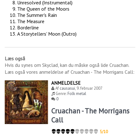
Unresolved (Instrumental)
The Queen of the Moors
The Summer's Rain
The Measure
Borderline
A Storytellers' Moon (Outro)
Læs også
Hvis du synes om
Skyclad
, kan du måske også lide
Cruachan
.
Læs også vores anmeldelse af
Cruachan - The Morrigans Call
:
ANMELDELSE
Af
causasui
,
9. februar 2007
Genre:
Folk metal
0
Cruachan - The Morrigans
Call
5/10