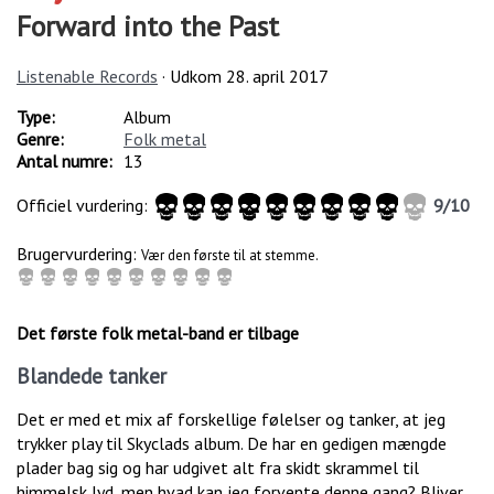
Forward into the Past
Listenable Records
· Udkom
28. april 2017
Type:
Album
Genre:
Folk metal
Antal numre:
13
Officiel vurdering:
9
/
10
Brugervurdering:
Vær den første til at stemme.
Det første folk metal-band er tilbage
Blandede tanker
Det er med et mix af forskellige følelser og tanker, at jeg
trykker play til Skyclads album. De har en gedigen mængde
plader bag sig og har udgivet alt fra skidt skrammel til
himmelsk lyd, men hvad kan jeg forvente denne gang? Bliver