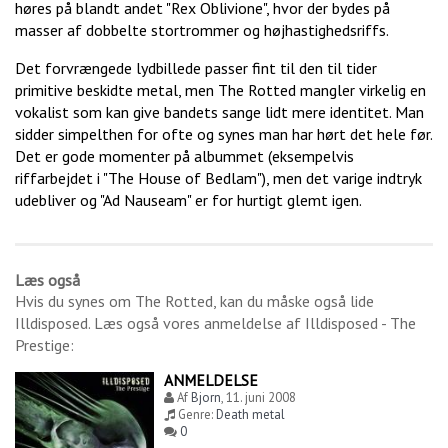
høres på blandt andet "Rex Oblivione", hvor der bydes på
masser af dobbelte stortrommer og højhastighedsriffs.
Det forvrængede lydbillede passer fint til den til tider
primitive beskidte metal, men The Rotted mangler virkelig en
vokalist som kan give bandets sange lidt mere identitet. Man
sidder simpelthen for ofte og synes man har hørt det hele før.
Det er gode momenter på albummet (eksempelvis
riffarbejdet i "The House of Bedlam"), men det varige indtryk
udebliver og "Ad Nauseam" er for hurtigt glemt igen.
Læs også
Hvis du synes om
The Rotted
, kan du måske også lide
Illdisposed
. Læs også vores anmeldelse af
Illdisposed - The
Prestige
:
ANMELDELSE
Af
Bjorn
,
11. juni 2008
Genre:
Death metal
0