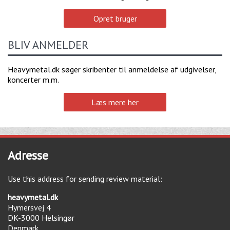
Opret bruger
BLIV ANMELDER
Heavymetal.dk søger skribenter til anmeldelse af udgivelser,
koncerter m.m.
Læs mere her
Adresse
Use this address for sending review material:
heavymetal.dk
Hymersvej 4
DK-3000
Helsingør
Denmark