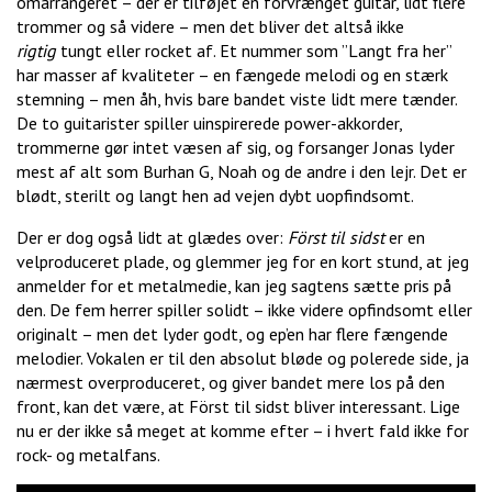
omarrangeret – der er tilføjet en forvrænget guitar, lidt flere
trommer og så videre – men det bliver det altså ikke
rigtig
tungt eller rocket af. Et nummer som ”Langt fra her”
har masser af kvaliteter – en fængede melodi og en stærk
stemning – men åh, hvis bare bandet viste lidt mere tænder.
De to guitarister spiller uinspirerede power-akkorder,
trommerne gør intet væsen af sig, og forsanger Jonas lyder
mest af alt som Burhan G, Noah og de andre i den lejr. Det er
blødt, sterilt og langt hen ad vejen dybt uopfindsomt.
Der er dog også lidt at glædes over:
Först til sidst
er en
velproduceret plade, og glemmer jeg for en kort stund, at jeg
anmelder for et metalmedie, kan jeg sagtens sætte pris på
den. De fem herrer spiller solidt – ikke videre opfindsomt eller
originalt – men det lyder godt, og ep’en har flere fængende
melodier. Vokalen er til den absolut bløde og polerede side, ja
nærmest overproduceret, og giver bandet mere los på den
front, kan det være, at Först til sidst bliver interessant. Lige
nu er der ikke så meget at komme efter – i hvert fald ikke for
rock- og metalfans.