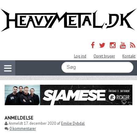
Log ind
Opret bruger
Kontakt
ANMELDELSE
Anmeldt
17. december 2020
af
Emilie Dybdal
0 kommentarer