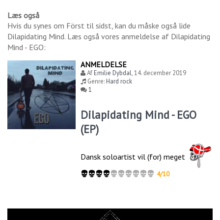
Læs også
Hvis du synes om
Först til sidst
, kan du måske også lide
Dilapidating Mind
. Læs også vores anmeldelse af
Dilapidating
Mind - EGO
:
ANMELDELSE
Af
Emilie Dybdal
,
14. december 2019
Genre:
Hard rock
1
Dilapidating Mind - EGO
(EP)
Dansk soloartist vil (for) meget
4/10