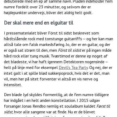
debuterede med en ep af samme navn. Pladen indeholder fem
numre fordelt over 23 minutter, og selvom der er
højdepunkter undervejs, bliver det aldrig helt godt.
Der skal mere end en elguitar til
I pressematerialet bliver Först til sidst beskrevet som
hårdtslående rock med tonstunge guitarriffs – og her kan man
altså tale om falsk markedsføring. Jo, der er en guitar, og der
er også sat strøm til den, men
Först til sidst
er på ingen måde
hård rock eller tung musik. Tværtimod er denne ep noget af
det blødeste, vi har haft igennem Detektoren nogensinde –
helt på linje med for eksempel
Devil’s Tea Party
. Og nej, der er
intet galt i at spille blød sukkerpoprock, hvis det er det, man
vil, men her på sitet forventer vi altså en vis nerve og
intensitet.
Den bløde lyd skyldes formentlig, at de fem numre tidligere
har indgået i en helt anden konstellation. I 2015 udgav
forsanger Jonas Rendbo nemlig et soulalbum kaldet
Først til
sidst
, hvor alle sangene var at finde. Nu er de blevet