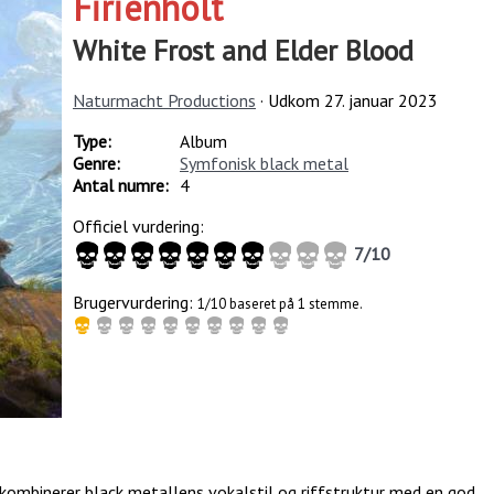
Firienholt
White Frost and Elder Blood
Naturmacht Productions
· Udkom
27. januar 2023
Type:
Album
Genre:
Symfonisk black metal
Antal numre:
4
Officiel vurdering:
7
/
10
Brugervurdering:
1/10 baseret på 1 stemme.
der kombinerer black metallens vokalstil og riffstruktur med en god,