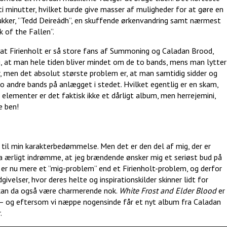
 minutter, hvilket burde give masser af muligheder for at gøre en
ukker, ”Tedd Deireádh”, en skuffende ørkenvandring samt nærmest
 of the Fallen”.
 at Firienholt er så store fans af Summoning og Caladan Brood,
ig, at man hele tiden bliver mindet om de to bands, mens man lytter
r, men det absolut største problem er, at man samtidig sidder og
 to andre bands på anlægget i stedet. Hvilket egentlig er en skam,
lementer er det faktisk ikke et dårligt album, men herrejemini,
e ben!
d til min karakterbedømmelse. Men det er den del af mig, der er
a ærligt indrømme, at jeg brændende ønsker mig et seriøst bud på
 nu mere et ”mig-problem” end et Firienholt-problem, og derfor
givelser, hvor deres helte og inspirationskilder skinner lidt for
t kan da også være charmerende nok.
White Frost and Elder Blood
er
l – og eftersom vi næppe nogensinde får et nyt album fra Caladan
.