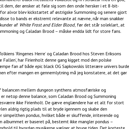
il dem, der ønsker at føle sig som den onde hersker i et 8-bit-
 for alvor blev kickstartet af østrigske Summoning og senere gjort
 disse to bands er ekstremt relevante at nævne, når man snakker
ekunder af
White Frost and Elder Blood
,
før det står soleklart, at
mmoning og Caladan Brood – måske endda lidt for store fans.
 Tolkiens ’Ringenes Herre’ og Caladan Brood hos Steven Eriksons
 Fallen’, har Firienholt denne gang kigget mod den polske
kæmpe fan af både epic black OG Sapkowskis litterære univers burd
men efter mangen en gennemlytning må jeg konstatere, at det gør
g af balancen mellem dungeon synthens atmosfæriske og
et er netop denne balance, som Caladan Brood og Summoning
værre ikke Firienholt. De gæve englændere har et alt for stort
len aldrig rigtig plads til at bryde igennem og skabe den
r simpelthen pondus, hvilket både er skuffende, irriterende og
som albummet er baseret på, bestemt ikke mangler pondus –
forhold til hvordan musikerne vælger at bruge tiden. Det korteste