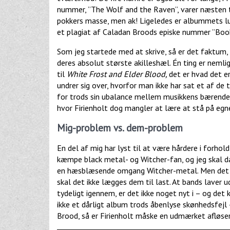
nummer, ”The Wolf and the Raven”, varer næsten ti
pokkers masse, men ak! Ligeledes er albummets l
et plagiat af Caladan Broods episke nummer ”Book
Som jeg startede med at skrive, så er det faktum,
deres absolut største akilleshæl. Én ting er neml
til
White Frost and Elder Blood,
det er hvad det e
undrer sig over, hvorfor man ikke har sat et af de
for trods sin ubalance mellem musikkens bærende e
hvor Firienholt dog mangler at lære at stå på egn
Mig-problem vs. dem-problem
En del af mig har lyst til at være hårdere i forhol
kæmpe black metal- og Witcher-fan, og jeg skal d
en hæsblæsende omgang Witcher-metal. Men det er
skal det ikke lægges dem til last. At bands laver ud
tydeligt igennem, er det ikke noget nyt i – og de
ikke et dårligt album trods åbenlyse skønhedsfej
Brood, så er Firienholt måske en udmærket afløser