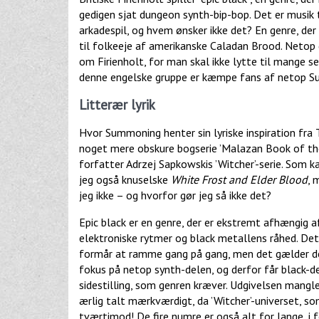
gedigen sjat dungeon synth-bip-bop. Det er musik t
arkadespil, og hvem ønsker ikke det? En genre, der
til folkeeje af amerikanske Caladan Brood. Netop
om Firienholt, for man skal ikke lytte til mange s
denne engelske gruppe er kæmpe fans af netop Su
Litterær lyrik
Hvor Summoning henter sin lyriske inspiration fra
noget mere obskure bogserie ’Malazan Book of the
forfatter Adrzej Sapkowskis ’Witcher’-serie. Som 
jeg også knuselske
White Frost and Elder Blood
, 
jeg ikke – og hvorfor gør jeg så ikke det?
Epic black er en genre, der er ekstremt afhængi
elektroniske rytmer og black metallens råhed. D
formår at ramme gang på gang, men det gælder des
fokus på netop synth-delen, og derfor får black-de
sidestilling, som genren kræver. Udgivelsen mangle
ærlig talt mærkværdigt, da ’Witcher’-universet, 
tværtimod! De fire numre er også alt for lange, i 