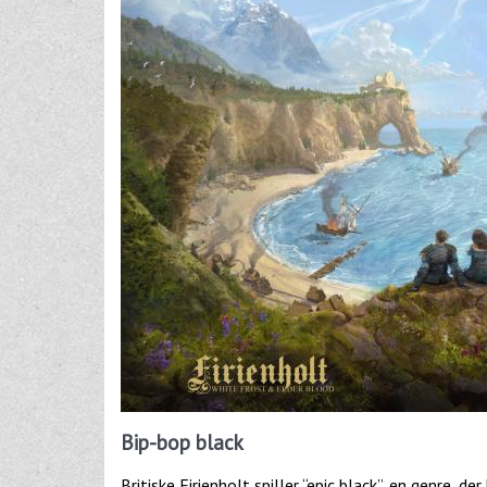
Bip-bop black
Britiske Firienholt spiller “epic black”, en genre, 