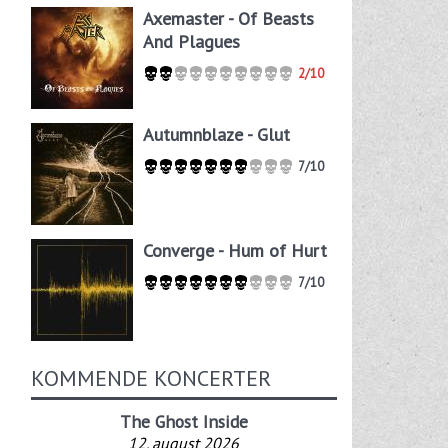
Axemaster - Of Beasts
And Plagues
2/10
Autumnblaze - Glut
7/10
e
Converge - Hum of Hurt
7/10
KOMMENDE KONCERTER
The Ghost Inside
12. august 2026