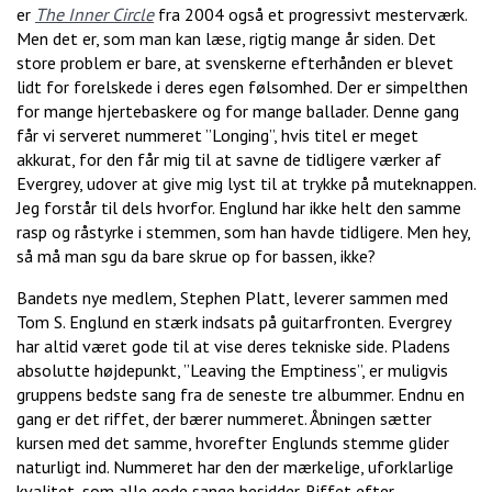
er
The Inner Circle
fra 2004 også et progressivt mesterværk.
Men det er, som man kan læse, rigtig mange år siden. Det
store problem er bare, at svenskerne efterhånden er blevet
lidt for forelskede i deres egen følsomhed. Der er simpelthen
for mange hjertebaskere og for mange ballader. Denne gang
får vi serveret nummeret ”Longing”, hvis titel er meget
akkurat, for den får mig til at savne de tidligere værker af
Evergrey, udover at give mig lyst til at trykke på muteknappen.
Jeg forstår til dels hvorfor. Englund har ikke helt den samme
rasp og råstyrke i stemmen, som han havde tidligere. Men hey,
så må man sgu da bare skrue op for bassen, ikke?
Bandets nye medlem, Stephen Platt, leverer sammen med
Tom S. Englund en stærk indsats på guitarfronten. Evergrey
har altid været gode til at vise deres tekniske side. Pladens
absolutte højdepunkt, ”Leaving the Emptiness”, er muligvis
gruppens bedste sang fra de seneste tre albummer. Endnu en
gang er det riffet, der bærer nummeret. Åbningen sætter
kursen med det samme, hvorefter Englunds stemme glider
naturligt ind. Nummeret har den der mærkelige, uforklarlige
kvalitet, som alle gode sange besidder. Riffet efter