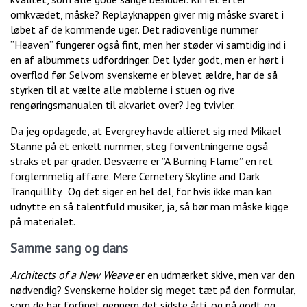
omkvædet, måske? Replayknappen giver mig måske svaret i
løbet af de kommende uger. Det radiovenlige nummer
”Heaven” fungerer også fint, men her støder vi samtidig ind i
en af albummets udfordringer. Det lyder godt, men er hørt i
overflod før. Selvom svenskerne er blevet ældre, har de så
styrken til at vælte alle møblerne i stuen og rive
rengøringsmanualen til akvariet over? Jeg tvivler.
Da jeg opdagede, at Evergrey havde allieret sig med Mikael
Stanne på ét enkelt nummer, steg forventningerne også
straks et par grader. Desværre er ”A Burning Flame” en ret
forglemmelig affære. Mere Cemetery Skyline and Dark
Tranquillity. Og det siger en hel del, for hvis ikke man kan
udnytte en så talentfuld musiker, ja, så bør man måske kigge
på materialet.
Samme sang og dans
Architects of a New Weave
er en udmærket skive, men var den
nødvendig? Svenskerne holder sig meget tæt på den formular,
som de har forfinet gennem det sidste årti, og på godt og