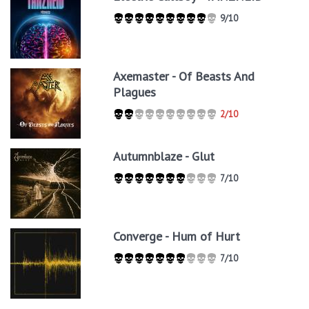
9/10
Axemaster - Of Beasts And
Plagues
2/10
Autumnblaze - Glut
7/10
Converge - Hum of Hurt
7/10