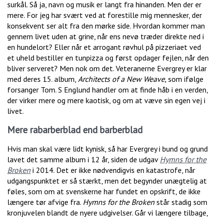
surkål. Så ja, navn og musik er langt fra hinanden. Men der er
mere. For jeg har svært ved at forestille mig mennesker, der
konsekvent ser alt fra den mørke side. Hvordan kommer man
gennem livet uden at grine, når ens nevø træder direkte ned i
en hundelort? Eller når et arrogant røvhul på pizzeriaet ved
et uheld bestiller en tunpizza og først opdager fejlen, når den
bliver serveret? Men nok om det. Veteranerne Evergrey er klar
med deres 15. album,
Architects of a New Weave,
som ifølge
forsanger Tom. S Englund handler om at finde håb i en verden,
der virker mere og mere kaotisk, og om at væve sin egen vej i
livet.
Mere rabarberblad end barberblad
Hvis man skal være lidt kynisk, så har Evergrey i bund og grund
lavet det samme album i 12 år, siden de udgav
Hymns for the
Broken
i 2014. Det er ikke nødvendigvis en katastrofe, når
udgangspunktet er så stærkt, men det begynder unægtelig at
føles, som om at svenskerne har fundet en opskrift, de ikke
længere tør afvige fra.
Hymns for the Broken
står stadig som
kronjuvelen blandt de nyere udgivelser. Går vi længere tilbage,