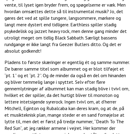
vente, til lyset igen bryder frem, og spøgelserne er væk. Men
hvordan omsættes dette så til instrumental musik? Jo, det
gøres det ved at spille tungere, langsommere, mørkere og
langt mere dystert end tidligere. Earthless spiller stadig
psykedelisk og jazzet heavy rock, men denne gang minder det
utroligt meget om tidlig Black Sabbath. Særligt bassens
rundgange er ikke langt fra Geezer Butlers ditto. Og det er
absolut godkendt!
Pladens to første skæringer er egentlig ét og samme nummer.
De bærer samme titel som albummet og er blot tilføjet et
“pt. 1” og et “pt. 2”. Og de minder da også en del om hinanden
og bliver temmelig lange i spyttet. Selv efter flere
gennemlytninger af albummet kan man stadig blive i tvivl om,
hvilket et der spiller, da det hurtigt bliver til monoton og
lettere intetsigende syrerock. Ingen tvivl om, at d’herrer
Mitchell, Eginton og Rubalcaba kan deres kram, og at de, på
et musikteknisk plan, mange steder er en sand fornøjelse at
lytte til, men det er først på tredje nummer, “Death To The
Red Sun”, at jeg rækker armene i vejret. Her kommer der