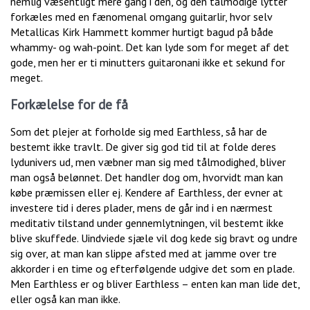
nemlig væsentligt mere gang i den, og den tålmodige lytter
forkæles med en fænomenal omgang guitarlir, hvor selv
Metallicas Kirk Hammett kommer hurtigt bagud på både
whammy- og wah-point. Det kan lyde som for meget af det
gode, men her er ti minutters guitaronani ikke et sekund for
meget.
Forkælelse for de få
Som det plejer at forholde sig med Earthless, så har de
bestemt ikke travlt. De giver sig god tid til at folde deres
lydunivers ud, men væbner man sig med tålmodighed, bliver
man også belønnet. Det handler dog om, hvorvidt man kan
købe præmissen eller ej. Kendere af Earthless, der evner at
investere tid i deres plader, mens de går ind i en nærmest
meditativ tilstand under gennemlytningen, vil bestemt ikke
blive skuffede. Uindviede sjæle vil dog kede sig bravt og undre
sig over, at man kan slippe afsted med at jamme over tre
akkorder i en time og efterfølgende udgive det som en plade.
Men Earthless er og bliver Earthless – enten kan man lide det,
eller også kan man ikke.