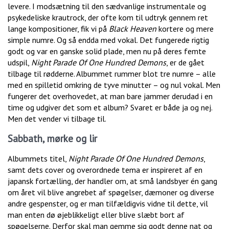
levere. I modsætning til den sædvanlige instrumentale og
psykedeliske krautrock, der ofte kom til udtryk gennem ret
lange kompositioner, fik vi på
Black Heaven
kortere og mere
simple numre. Og så endda med vokal. Det fungerede rigtig
godt og var en ganske solid plade, men nu på deres femte
udspil,
Night Parade Of One Hundred Demons
, er de gået
tilbage til rødderne. Albummet rummer blot tre numre – alle
med en spilletid omkring de tyve minutter – og nul vokal. Men
fungerer det overhovedet, at man bare jammer derudad i en
time og udgiver det som et album? Svaret er både ja og nej.
Men det vender vi tilbage til.
Sabbath, mørke og lir
Albummets titel,
Night Parade Of One Hundred Demons
,
samt dets cover og overordnede tema er inspireret af en
japansk fortælling, der handler om, at små landsbyer én gang
om året vil blive angrebet af spøgelser, dæmoner og diverse
andre gespenster, og er man tilfældigvis vidne til dette, vil
man enten dø øjeblikkeligt eller blive slæbt bort af
spøgelserne. Derfor skal man gemme sig godt denne nat og