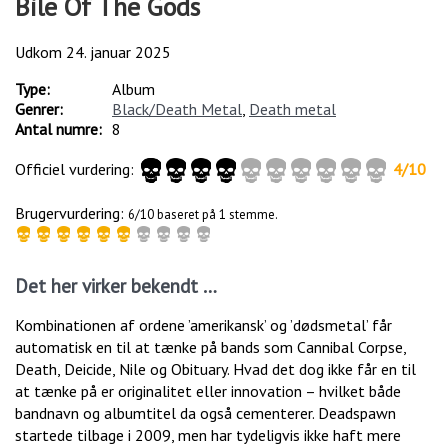
Bile Of The Gods
Udkom
24. januar 2025
Type:
Album
Genrer:
Black/Death Metal
,
Death metal
Antal numre:
8
Officiel vurdering:
4
/
10
Brugervurdering:
6/10 baseret på 1 stemme.
Det her virker bekendt …
Kombinationen af ordene ’amerikansk’ og ’dødsmetal’ får
automatisk en til at tænke på bands som Cannibal Corpse,
Death, Deicide, Nile og Obituary. Hvad det dog ikke får en til
at tænke på er originalitet eller innovation – hvilket både
bandnavn og albumtitel da også cementerer. Deadspawn
startede tilbage i 2009, men har tydeligvis ikke haft mere