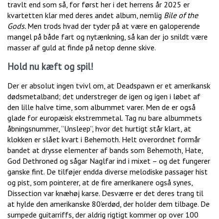
travlt end som så, for først her i det herrens år 2025 er
kvartetten klar med deres andet album, nemlig
Bile of the
Gods.
Men trods hvad der tyder på at være en galoperende
mangel på både fart og nytænkning, så kan der jo snildt være
masser af guld at finde på netop denne skive.
Hold nu kæft og spil!
Der er absolut ingen tvivl om, at Deadspawn er et amerikansk
dødsmetalband; det understreger de igen og igen i løbet af
den lille halve time, som albummet varer. Men de er også
glade for europæisk ekstremmetal. Tag nu bare albummets
åbningsnummer, ”Unsleep”, hvor det hurtigt står klart, at
klokken er slået kvart i Behemoth. Helt overordnet formår
bandet at drysse elementer af bands som Behemoth, Hate,
God Dethroned og sågar Naglfar ind i mixet – og det fungerer
ganske fint. De tilføjer endda diverse melodiske passager hist
og pist, som pointerer, at de fire amerikanere også synes,
Dissection var knæhøj karse. Desværre er det deres trang til
at hylde den amerikanske 80’erdød, der holder dem tilbage. De
sumpede guitarriffs, der aldrig rigtigt kommer op over 100