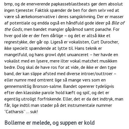
bmp, og de enerverende papkasseblastbeats gør dem absolut
ingen tjenester. Faktisk spænder de ben for dem selv ved at
være så ærkekonservative i deres sangskrivning. Der er masser
af potentiale og endda også en håndfuld gode ideer på
Bile of
the Gods
, men bandet mangler gåpåmod samt panache. For
hver god ide er der fem dårlige – og det er altså ikke et
regnestykke, der går op. Ligeså er vokalisten, Curt Durocher,
ikke specielt spændende at lytte til. Hans teknik er
mangelfuld, og hans growl dybt unuanceret – her havde en
vokalist med en lysere, mere ilter vokal matchet musikken
bedre. Dog skal de have ros for at vide, de ikke er den type
band, der kan slippe afsted med diverse introer/outtroer –
eller numre med omtrent lige så mange vers som en
gennemsnitlig Brorson-salme. Bandet opererer tydeligvis
efter den klassiske parole ’hold kæft og spil’, og det er
egentlig utroligt forfriskende. Eller, det er da det indtryk, man
får, lige indtil man støder på det instrumentale nummer
”Catharsis” … suk!
Bollerne er melede, og suppen er kold