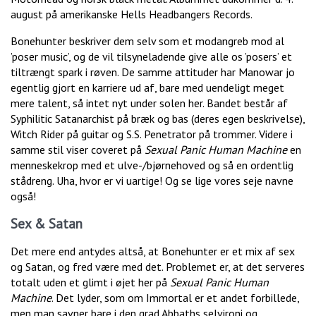
august på amerikanske Hells Headbangers Records.
Bonehunter beskriver dem selv som et modangreb mod al
’poser music’, og de vil tilsyneladende give alle os ’posers’ et
tiltrængt spark i røven. De samme attituder har Manowar jo
egentlig gjort en karriere ud af, bare med uendeligt meget
mere talent, så intet nyt under solen her. Bandet består af
Syphilitic Satanarchist på bræk og bas (deres egen beskrivelse),
Witch Rider på guitar og S.S. Penetrator på trommer. Videre i
samme stil viser coveret på
Sexual Panic Human Machine
en
menneskekrop med et ulve-/bjørnehoved og så en ordentlig
stådreng. Uha, hvor er vi uartige! Og se lige vores seje navne
også!
Sex & Satan
Det mere end antydes altså, at Bonehunter er et mix af sex
og Satan, og fred være med det. Problemet er, at det serveres
totalt uden et glimt i øjet her på
Sexual Panic Human
Machine
. Det lyder, som om Immortal er et andet forbillede,
men man savner bare i den grad Abbaths selvironi og