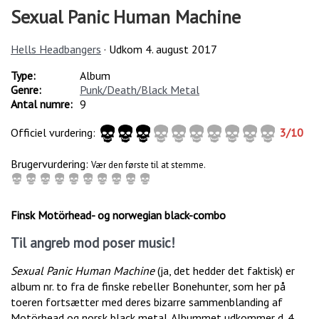
Sexual Panic Human Machine
Hells Headbangers
· Udkom
4. august 2017
Type:
Album
Genre:
Punk/Death/Black Metal
Antal numre:
9
Officiel vurdering:
3
/
10
Brugervurdering:
Vær den første til at stemme.
Finsk Motörhead- og norwegian black-combo
Til angreb mod poser music!
Sexual Panic Human Machine
(ja, det hedder det faktisk) er
album nr. to fra de finske rebeller Bonehunter, som her på
toeren fortsætter med deres bizarre sammenblanding af
Motörhead og norsk black metal. Albummet udkommer d. 4.