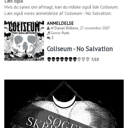
Læs også
Hvis du synes om
afmagt
, kan du måske også lide
Coliseum
.
Læs også vores anmeldelse af
Coliseum - No Salvation
:
ANMELDELSE
Af
Daniel Wilkens
,
27. november 2007
Genre:
Punk
3
Coliseum - No Salvation
7/10