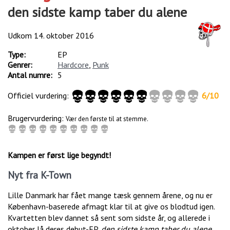
den sidste kamp taber du alene
Udkom
14. oktober 2016
Type:
EP
Genrer:
Hardcore
,
Punk
Antal numre:
5
Officiel vurdering:
6
/
10
Brugervurdering:
Vær den første til at stemme.
Kampen er først lige begyndt!
Nyt fra K-Town
Lille Danmark har fået mange tæsk gennem årene, og nu er
København-baserede afmagt klar til at give os blodtud igen.
Kvartetten blev dannet så sent som sidste år, og allerede i
oktober lå deres debut-EP,
den sidste kamp taber du alene
,