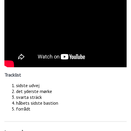
Tracklist
sidste udvej
det yderste mørke
svarta sträck
håbets sidste bastion
forrådt