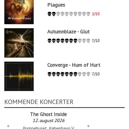
Plagues
2/10
Autumnblaze - Glut
7/10
Converge - Hum of Hurt
7/10
KOMMENDE KONCERTER
The Ghost Inside
12. august 2026
«
»
Pumpehuset, København V