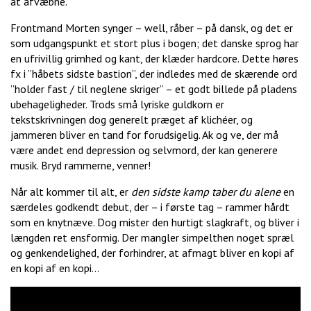
at afvæbne.
Frontmand Morten synger – well, råber – på dansk, og det er
som udgangspunkt et stort plus i bogen; det danske sprog har
en ufrivillig grimhed og kant, der klæder hardcore. Dette høres
fx i ”håbets sidste bastion”, der indledes med de skærende ord
”holder fast / til neglene skriger” – et godt billede på pladens
ubehageligheder. Trods små lyriske guldkorn er
tekstskrivningen dog generelt præget af klichéer, og
jammeren bliver en tand for forudsigelig. Ak og ve, der må
være andet end depression og selvmord, der kan generere
musik. Bryd rammerne, venner!
Når alt kommer til alt, er
den sidste kamp taber du alene
en
særdeles godkendt debut, der – i første tag – rammer hårdt
som en knytnæve. Dog mister den hurtigt slagkraft, og bliver i
længden ret ensformig. Der mangler simpelthen noget spræl
og genkendelighed, der forhindrer, at afmagt bliver en kopi af
en kopi af en kopi…