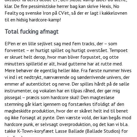
klar. De fire pessimistiske herrer bag kan skrive Hexis, No
Fealty og svenske Iron på CV’et, så der er lagt i kakkelovnen
til en hidsig hardcore-kamp!
Total fucking afmagt
EP’en er en lille sejlivet sag med fem tracks, der – som
forventet – er hurtigt spillet og hurtigt overstået. Tempoet
er skruet helt derop, hvor man bliver forpustet, og otte
minutters spilletid er alt, hvad gutterne har at rutte med.
Mere behøver de egentlig heller ikke. Fra første nummer hives
vi ind i et nedtrykt, nærværende og sønderrivende univers, der
emmer af autenticitet og nerve. Der spilles hårdt på de sølle
instrumenter, og vokalen har en tilpas råhed, der gør mig
pissegal – præcis som hardcore skal! Den magtesløse
stemning går klart igennem og forstærkes tifoldigt af den
møgbeskidte produktion, hvor der er skåret helt ind til benet
og ikke forsøgt at pynte. Den værste vold, der kan begås mod
hardcore punk, er selvsagt overproduktion, og det kan vi bl.a.
takke K-Town-koryfæet Lasse Ballade (Ballade Studios) for