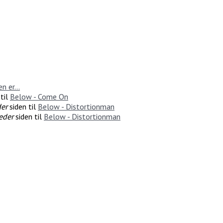
n er...
til
Below - Come On
er
siden til
Below - Distortionman
eder
siden til
Below - Distortionman