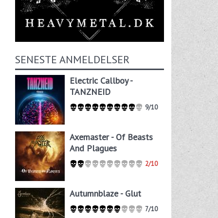
SENESTE ANMELDELSER
Electric Callboy -
TANZNEID
9/10
Axemaster - Of Beasts
And Plagues
2/10
Autumnblaze - Glut
7/10