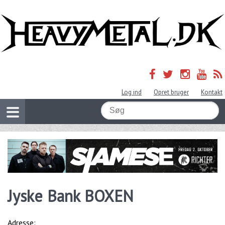
Log ind
Opret bruger
Kontakt
Jyske Bank BOXEN
Adresse: