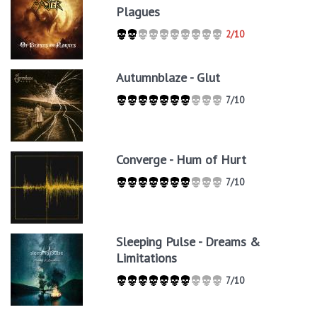
Plagues
2/10
Autumnblaze - Glut
7/10
Converge - Hum of Hurt
7/10
Sleeping Pulse - Dreams &
Limitations
7/10