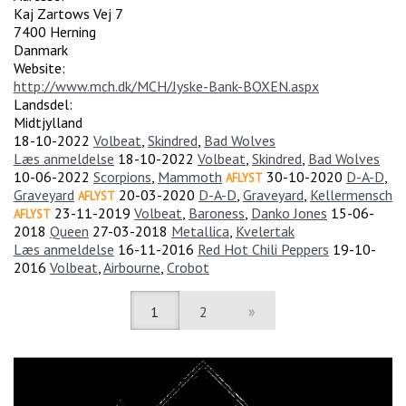
Kaj Zartows Vej 7
7400
Herning
Danmark
Website:
http://www.mch.dk/MCH/Jyske-Bank-BOXEN.aspx
Landsdel:
Midtjylland
18-10-2022
Volbeat
,
Skindred
,
Bad Wolves
Læs anmeldelse
18-10-2022
Volbeat
,
Skindred
,
Bad Wolves
10-06-2022
Scorpions
,
Mammoth
30-10-2020
D-A-D
,
AFLYST
Graveyard
20-03-2020
D-A-D
,
Graveyard
,
Kellermensch
AFLYST
23-11-2019
Volbeat
,
Baroness
,
Danko Jones
15-06-
AFLYST
2018
Queen
27-03-2018
Metallica
,
Kvelertak
Læs anmeldelse
16-11-2016
Red Hot Chili Peppers
19-10-
2016
Volbeat
,
Airbourne
,
Crobot
1
2
»