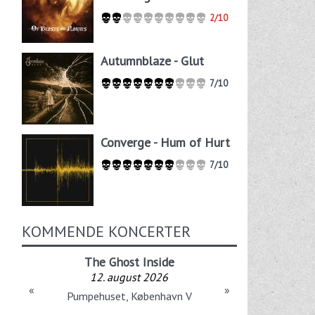
2/10
Autumnblaze - Glut
7/10
Converge - Hum of Hurt
7/10
KOMMENDE KONCERTER
The Ghost Inside
12. august 2026
«
»
Pumpehuset, København V