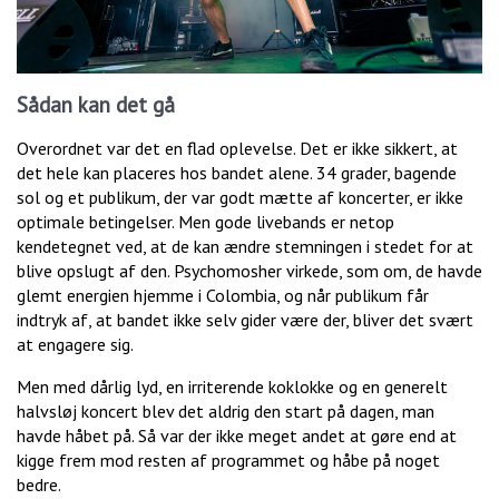
Sådan kan det gå
Overordnet var det en flad oplevelse. Det er ikke sikkert, at
det hele kan placeres hos bandet alene. 34 grader, bagende
sol og et publikum, der var godt mætte af koncerter, er ikke
optimale betingelser. Men gode livebands er netop
kendetegnet ved, at de kan ændre stemningen i stedet for at
blive opslugt af den. Psychomosher virkede, som om, de havde
glemt energien hjemme i Colombia, og når publikum får
indtryk af, at bandet ikke selv gider være der, bliver det svært
at engagere sig.
Men med dårlig lyd, en irriterende koklokke og en generelt
halvsløj koncert blev det aldrig den start på dagen, man
havde håbet på. Så var der ikke meget andet at gøre end at
kigge frem mod resten af programmet og håbe på noget
bedre.