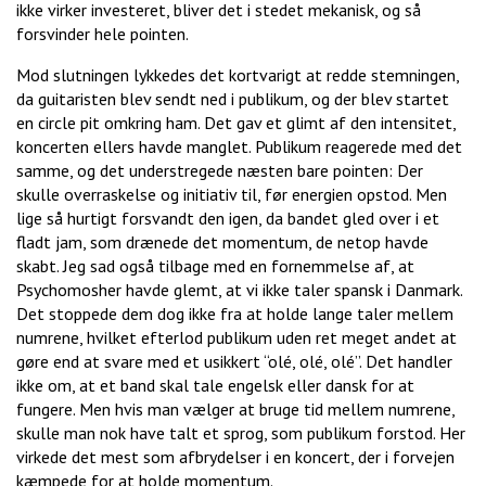
ikke virker investeret, bliver det i stedet mekanisk, og så
forsvinder hele pointen.
Mod slutningen lykkedes det kortvarigt at redde stemningen,
da guitaristen blev sendt ned i publikum, og der blev startet
en circle pit omkring ham. Det gav et glimt af den intensitet,
koncerten ellers havde manglet. Publikum reagerede med det
samme, og det understregede næsten bare pointen: Der
skulle overraskelse og initiativ til, før energien opstod. Men
lige så hurtigt forsvandt den igen, da bandet gled over i et
fladt jam, som drænede det momentum, de netop havde
skabt. Jeg sad også tilbage med en fornemmelse af, at
Psychomosher havde glemt, at vi ikke taler spansk i Danmark.
Det stoppede dem dog ikke fra at holde lange taler mellem
numrene, hvilket efterlod publikum uden ret meget andet at
gøre end at svare med et usikkert “olé, olé, olé”. Det handler
ikke om, at et band skal tale engelsk eller dansk for at
fungere. Men hvis man vælger at bruge tid mellem numrene,
skulle man nok have talt et sprog, som publikum forstod. Her
virkede det mest som afbrydelser i en koncert, der i forvejen
kæmpede for at holde momentum.