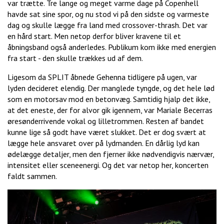
var trætte. Tre lange og meget varme dage på Copenhell
havde sat sine spor, og nu stod vi på den sidste og varmeste
dag og skulle lægge fra land med crossover-thrash. Det var
en hård start. Men netop derfor bliver kravene til et
åbningsband også anderledes. Publikum kom ikke med energien
fra start - den skulle trækkes ud af dem.
Ligesom da SPLIT åbnede Gehenna tidligere på ugen, var
lyden decideret elendig. Der manglede tyngde, og det hele lød
som en motorsav mod en betonvæg. Samtidig hjalp det ikke,
at det eneste, der for alvor gik igennem, var Mariale Becerras
øresønderrivende vokal og lilletrommen. Resten af bandet
kunne lige så godt have været slukket. Det er dog svært at
lægge hele ansvaret over på lydmanden. En dårlig lyd kan
ødelægge detaljer, men den fjerner ikke nødvendigvis nærvær,
intensitet eller sceneenergi. Og det var netop her, koncerten
faldt sammen.