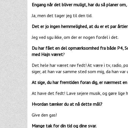
Engang når det bliver muligt, har du så planer om, a
Ja, men det tager jeg til den tid.
Det er jo ingen hemmelighed, at du er et par årtie
Jeg ved sgu ikke, om der er nogen fordel i det.
Du har fået en del opmærksomhed fra både P4, S
med Hajn været
?
Det hele har været røv fedt! At være i tv, radio, 
siger, at han var samme sted som mig, da han va
At sige, du har fremtiden foran dig, er nærmest e
At have det fedt! Lave sejere musik, og gøre lige
Hvordan tænker du at nå dette mål?
Give den gas!
Mange tak for din tid og dine svar.