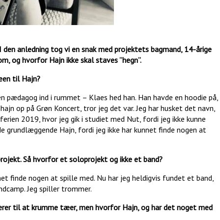
 I den anledning tog vi en snak med projektets bagmand, 14-årige
m, og hvorfor Hajn ikke skal staves ”hegn”.
een til Hajn?
m en pædagog ind i rummet – Klaes hed han. Han havde en hoodie på,
ajn op på Grøn Koncert, tror jeg det var. Jeg har husket det navn,
ferien 2019, hvor jeg gik i studiet med Nut, fordi jeg ikke kunne
ede grundlæggende Hajn, fordi jeg ikke har kunnet finde nogen at
rojekt. Så hvorfor et soloprojekt og ikke et band?
net finde nogen at spille med. Nu har jeg heldigvis fundet et band,
ndcamp. Jeg spiller trommer.
rer til at krumme tæer, men hvorfor Hajn, og har det noget med