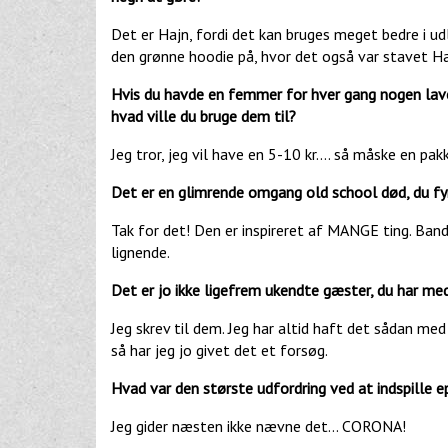
Det er Hajn, fordi det kan bruges meget bedre i 
den grønne hoodie på, hvor det også var stavet Ha
Hvis du havde en femmer for hver gang nogen lave
hvad ville du bruge dem til?
Jeg tror, jeg vil have en 5-10 kr.… så måske en p
Det er en glimrende omgang old school død, du fyr
Tak for det! Den er inspireret af MANGE ting. B
lignende.
Det er jo ikke ligefrem ukendte gæster, du har med
Jeg skrev til dem. Jeg har altid haft det sådan med 
så har jeg jo givet det et forsøg.
Hvad var den største udfordring ved at indspille e
Jeg gider næsten ikke nævne det... CORONA!