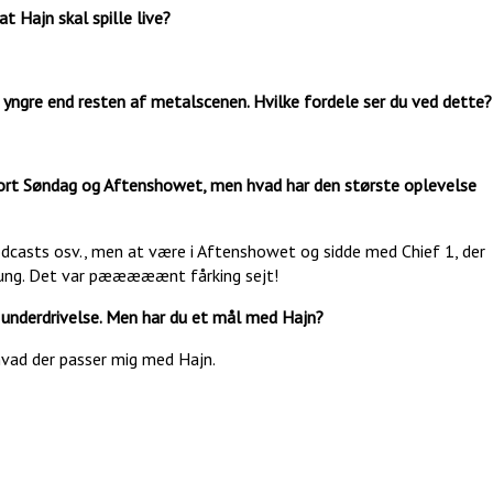
t Hajn skal spille live?
r yngre end resten af metalscenen. Hvilke fordele ser du ved dette?
ort Søndag og Aftenshowet, men hvad har den største oplevelse
podcasts osv., men at være i Aftenshowet og sidde med Chief 1, der
r ung. Det var pææææænt fårking sejt!
n underdrivelse. Men har du et mål med Hajn?
 hvad der passer mig med Hajn.