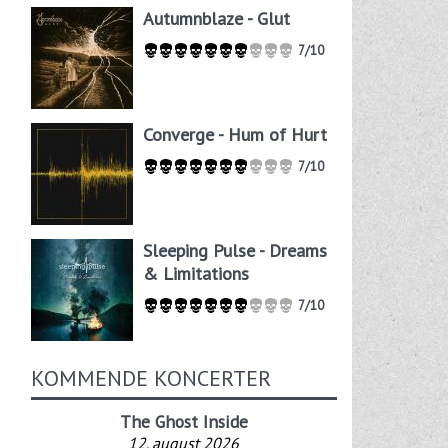
Autumnblaze - Glut
7/10
Converge - Hum of Hurt
7/10
Sleeping Pulse - Dreams
& Limitations
7/10
KOMMENDE KONCERTER
The Ghost Inside
12. august 2026