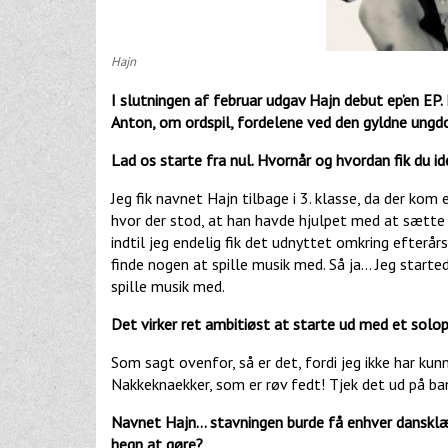
Hajn
I slutningen af februar udgav Hajn debut ep’en EP.
Anton, om ordspil, fordelene ved den gyldne ungdo
Lad os starte fra nul. Hvornår og hvordan fik du id
Jeg fik navnet Hajn tilbage i 3. klasse, da der ko
hvor der stod, at han havde hjulpet med at sætte h
indtil jeg endelig fik det udnyttet omkring efterårs
finde nogen at spille musik med. Så ja... Jeg start
spille musik med.
Det virker ret ambitiøst at starte ud med et solop
Som sagt ovenfor, så er det, fordi jeg ikke har kun
Nakkeknaekker, som er røv fedt! Tjek det ud på ba
Navnet Hajn… stavningen burde få enhver dansklæ
hegn at gøre?