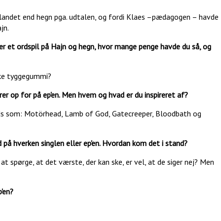
udlandet end hegn pga. udtalen, og fordi Klaes –pædagogen – havde
jn.
r et ordspil på Hajn og hegn, hvor mange penge havde du så, og
akke tyggegummi?
er op for på ep'en. Men hvem og hvad er du inspireret af?
ands som: Motörhead, Lamb of God, Gatecreeper, Bloodbath og
 på hverken singlen eller ep'en. Hvordan kom det i stand?
at spørge, at det værste, der kan ske, er vel, at de siger nej? Men
p'en?