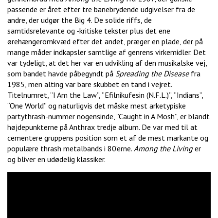
passende er året efter tre banebrydende udgivelser fra de
andre, der udgør the Big 4. De solide riffs, de
samtidsrelevante og -kritiske tekster plus det ene
ørehængeromkvæd efter det andet, præger en plade, der på
mange måder indkapsler samtlige af genrens virkemidler. Det
var tydeligt, at det her var en udvikling af den musikalske vej,
som bandet havde påbegyndt på
Spreading the Disease
fra
1985, men alting var bare skubbet en tand i vejret.
Titelnumret, ”I Am the Law”, ”Efilnikufesin (N.F.L.)”, ”Indians”,
“One World” og naturligvis det måske mest arketypiske
partythrash-nummer nogensinde, ”Caught in A Mosh”, er blandt
højdepunkterne på Anthrax tredje album. De var med til at
cementere gruppens position som et af de mest markante og
populære thrash metalbands i 80’erne.
Among the Living
er
og bliver en udødelig klassiker.