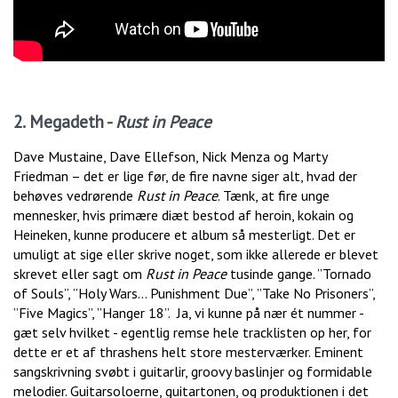
2. Megadeth -
Rust in Peace
Dave Mustaine, Dave Ellefson, Nick Menza og Marty
Friedman – det er lige før, de fire navne siger alt, hvad der
behøves vedrørende
Rust in Peace
. Tænk, at fire unge
mennesker, hvis primære diæt bestod af heroin, kokain og
Heineken, kunne producere et album så mesterligt. Det er
umuligt at sige eller skrive noget, som ikke allerede er blevet
skrevet eller sagt om
Rust in Peace
tusinde gange. ”Tornado
of Souls”, ”Holy Wars… Punishment Due”, ”Take No Prisoners”,
”Five Magics”, ”Hanger 18”. Ja, vi kunne på nær ét nummer -
gæt selv hvilket - egentlig remse hele tracklisten op her, for
dette er et af thrashens helt store mesterværker. Eminent
sangskrivning svøbt i guitarlir, groovy baslinjer og formidable
melodier. Guitarsoloerne, guitartonen, og produktionen i det