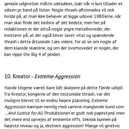
geniale udgivelser måtte udelukkes, især når vi kun tillader et
album pr. band på listen. Nogle thrash-aficionados vil nok
holde på, at man ikke behøver at kigge udover 1980’erne, når
man skal finde det bedste af det bedste, men her på
redaktionen er der altså nogle yngre metalhoveder, der
insisterer på, at der også bliver lavet vital og spændende
thrash i dette årtusinde. Læs videre, for at se om nogle af
dem klarede skærene, og om der overhovedet er nogen, der
kan vippe the Big 4 af pinden.
10. Kreator -
Extreme Aggression
Havde tingene været bare lidt skarpere på dette fjerde udspil
fra Kreator, kongerne af den teutoniske thrash, var det
muligvis blevet til en endnu højere placering.
Extreme
Aggression
kæmper nemlig med samme manglende bund som
…And Justice for All
. Produktionen er godt nok papirstynd, men
det mere end opvejes af eminente riffs, teknisk kunnen på
højeste niveau og ja, ekstrem aggression! Mange vil givetvis