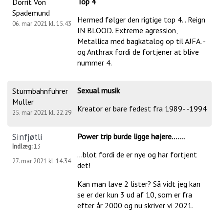
Top 4
Dorrit Von
Spademund
Hermed følger den rigtige top 4. . Reign
06. mar 2021 kl. 15.43
IN BLOOD. Extreme agression,
Metallica med bagkatalog op til AJFA. -
og Anthrax fordi de fortjener at blive
nummer 4.
Sexual musik
Sturmbahnfuhrer
Muller
Kreator er bare fedest fra 1989- -1994
25. mar 2021 kl. 22.29
Sinfjøtli
Power trip burde ligge højere.......
Indlæg:
13
...blot fordi de er nye og har fortjent
27. mar 2021 kl. 14.34
det!
Kan man lave 2 lister? Så vidt jeg kan
se er der kun 3 ud af 10, som er fra
efter år 2000 og nu skriver vi 2021.