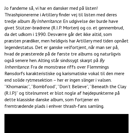
Jo fandeme så, vi har en dansker med på listen!
Thrashpionererne i Artillery finder vej til listen med deres
tredje album
By Inherritance
. En udgivelse der burde have
givet Stützer-brødrene (R.I.P. Morten) og co. et gennembrud,
da det udkom i 1990. Desværre går det ikke altid, som
præsten prædiker, men heldigvis har Artillery med tiden opnået
legendestatus. Det er ganske velfortjent, når man ser på,
hvad de præsterede på de første tre albums og naturligvis
også senere hen. Alting står sindssygt skarpt på
By
Inherritance
. Fra de monstrøse riffs over Flemmings
Rønsdorfs karakteristiske og karismatiske vokal til den mere
end solide rytmesektion – her er ingen slinger i valsen.
”Khomaniac”, ”Bombfood”, ”Don’t Believe”, ”Beneath the Clay
(R.I.P.)” og titelnumret er blot nogle af højdepunkterne på
dette klassiske danske album, som fortjener en
fremtrædende plads i enhver thrash-fans samling.