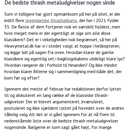
De bedste thrash metaludgivelser nogen sinde
Som vi tidligere har gjort opmærksom på her på sitet, er der
indtil flere
legendariske thrashalbums
, der her i 2021 fylder
35. De fleste af dem fortjener nok en særskilt hyldest, men
hvor meget mere er der egentligt at sige om alle disse
klassikere? Det er i virkeligheden nok begrænset, så her på
Heavymetal.dk har vi i stedet valgt at hoppe i helikopteren,
og kigge lidt på sagen fra oven. Hvordan klarer de gamle
klassikere sig egentlig set i bagklogskabens ulideligt klare lys?
Hvordan rangerer de i forhold til hinanden? Og ikke mindst
hvordan klarer 86’erne sig i sammenligning med både det, der
kom før og efter?
Igennem det meste af februar har redaktionen derfor lyttet
til og diskuteret en lang række af de klassiske thrash-
udgivelser. Der er blevet argumenteret, kværuleret,
postuleret og ikke sjældent rystet på hovedet over de andres
tåbelig valg. Alt det er vi gået igennem for at nå frem til
nedenstående liste over de bedste thrash metaludgivelser
nogensinde. Bølgerne er som sagt gået højt, for mange