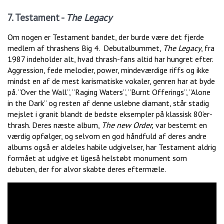
7. Testament -
The Legacy
Om nogen er Testament bandet, der burde være det fjerde
medlem af thrashens Big 4. Debutalbummet,
The Legacy
, fra
1987 indeholder alt, hvad thrash-fans altid har hungret efter.
Aggression, fede melodier, power, mindeværdige riffs og ikke
mindst en af de mest karismatiske vokaler, genren har at byde
på. ”Over the Wall”, ”Raging Waters”, ”Burnt Offerings”, ”Alone
in the Dark” og resten af denne uslebne diamant, står stadig
mejslet i granit blandt de bedste eksempler på klassisk 80’er-
thrash. Deres næste album,
The new Order,
var bestemt en
værdig opfølger, og selvom en god håndfuld af deres andre
albums også er aldeles habile udgivelser, har Testament aldrig
formået at udgive et ligeså helstøbt monument som
debuten, der for alvor skabte deres eftermæle.