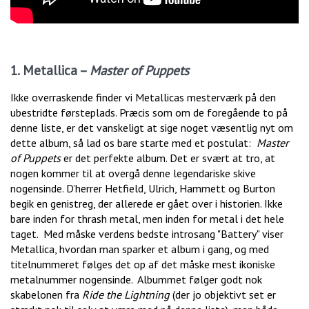
1. Metallica –
Master of Puppets
Ikke overraskende finder vi Metallicas mesterværk på den
ubestridte førsteplads. Præcis som om de foregående to på
denne liste, er det vanskeligt at sige noget væsentlig nyt om
dette album, så lad os bare starte med et postulat:
Master
of Puppets
er det perfekte album. Det er svært at tro, at
nogen kommer til at overgå denne legendariske skive
nogensinde. D’herrer Hetfield, Ulrich, Hammett og Burton
begik en genistreg, der allerede er gået over i historien. Ikke
bare inden for thrash metal, men inden for metal i det hele
taget. Med måske verdens bedste introsang "Battery" viser
Metallica, hvordan man sparker et album i gang, og med
titelnummeret følges det op af det måske mest ikoniske
metalnummer nogensinde. Albummet følger godt nok
skabelonen fra
Ride the Lightning
(der jo objektivt set er