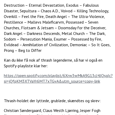
Destruction – Eternal Devastation, Exodus – Fabulous
Disaster, Sepultura – Chaos A.D., Voivod – Killing Technology,
Overkill – Feel the Fire, Death Angel – The Ultra-Violence,
Pestillence – Mallevs Maleficarvm, Possessed – Seven
Churches, Flotsam & Jetsam – Doomsday for the Deceiver,
Dark Angel – Darkness Descends, Metal Church – The Dark,
Sodom – Persecution Mania, Exumer – Possessed by Fire,
Evildead – Annihilation of Civilization, Demoniac – So It Goes,
Prong – Beg to Differ
Kan du ikke få nok af thrash legenderne, så har vi også en
Spotify-playliste klar her:
https://open.spotify.com/playlist/6Xrw3wMkA9G13cJ4JQsgIc?
si=jQfpKM3XTVaYr6MT7xTGvA&utm_source=copy-link
Thrash-holdet der lyttede, grublede, skændtes og skrev:
Christian Søndergaard, Claus Westh Ljørring, Jesper Fogh