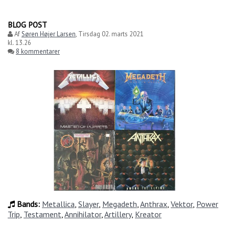
BLOG POST
Af
Søren Højer Larsen
,
Tirsdag 02. marts 2021
kl. 13.26
8 kommentarer
Bands:
Metallica
,
Slayer
,
Megadeth
,
Anthrax
,
Vektor
,
Power
Trip
,
Testament
,
Annihilator
,
Artillery
,
Kreator