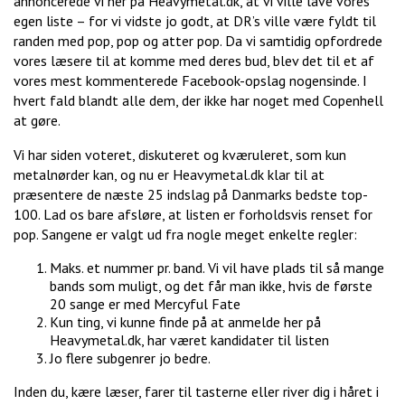
annoncerede vi her på Heavymetal.dk, at vi ville lave vores
egen liste – for vi vidste jo godt, at DR’s ville være fyldt til
randen med pop, pop og atter pop. Da vi samtidig opfordrede
vores læsere til at komme med deres bud, blev det til et af
vores mest kommenterede Facebook-opslag nogensinde. I
hvert fald blandt alle dem, der ikke har noget med Copenhell
at gøre.
Vi har siden voteret, diskuteret og kværuleret, som kun
metalnørder kan, og nu er Heavymetal.dk klar til at
præsentere de næste 25 indslag på Danmarks bedste top-
100. Lad os bare afsløre, at listen er forholdsvis renset for
pop. Sangene er valgt ud fra nogle meget enkelte regler:
Maks. et nummer pr. band. Vi vil have plads til så mange
bands som muligt, og det får man ikke, hvis de første
20 sange er med Mercyful Fate
Kun ting, vi kunne finde på at anmelde her på
Heavymetal.dk, har været kandidater til listen
Jo flere subgenrer jo bedre.
Inden du, kære læser, farer til tasterne eller river dig i håret i