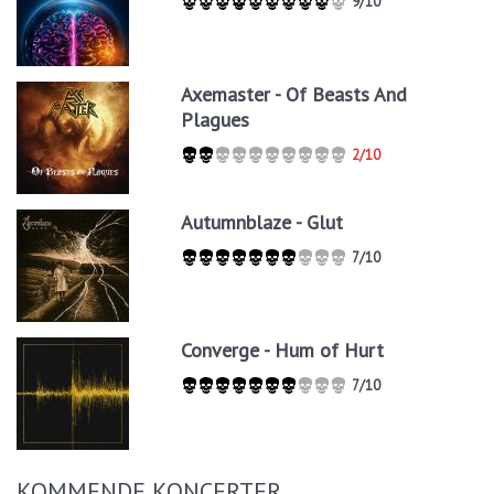
9/10
Axemaster - Of Beasts And
Plagues
2/10
Autumnblaze - Glut
7/10
Converge - Hum of Hurt
7/10
KOMMENDE KONCERTER