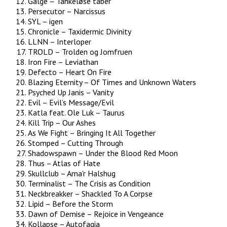
Galge – Tankeløse tåber
Persecutor – Narcissus
SYL – igen
Chronicle – Taxidermic Divinity
LLNN – Interloper
TROLD – Trolden og Jomfruen
Iron Fire – Leviathan
Defecto – Heart On Fire
Blazing Eternity – Of Times and Unknown Waters
Psyched Up Janis – Vanity
Evil – Evil’s Message/Evil
Katla feat. Ole Luk – Taurus
Kill Trip – Our Ashes
As We Fight – Bringing It All Together
Stomped – Cutting Through
Shadowspawn – Under the Blood Red Moon
Thus – Atlas of Hate
Skullclub – Ama'r Halshug
Terminalist – The Crisis as Condition
Neckbreakker – Shackled To A Corpse
Lipid – Before the Storm
Dawn of Demise – Rejoice in Vengeance
Kollapse – Autofagia