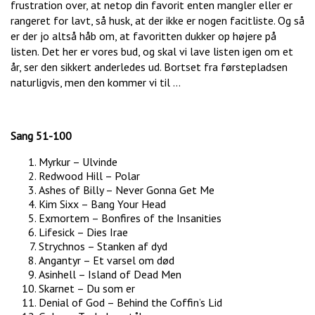
frustration over, at netop din favorit enten mangler eller er
rangeret for lavt, så husk, at der ikke er nogen facitliste. Og så
er der jo altså håb om, at favoritten dukker op højere på
listen. Det her er vores bud, og skal vi lave listen igen om et
år, ser den sikkert anderledes ud. Bortset fra førstepladsen
naturligvis, men den kommer vi til …
Sang 51-100
Myrkur – Ulvinde
Redwood Hill – Polar
Ashes of Billy – Never Gonna Get Me
Kim Sixx – Bang Your Head
Exmortem – Bonfires of the Insanities
Lifesick – Dies Irae
Strychnos – Stanken af dyd
Angantyr – Et varsel om død
Asinhell – Island of Dead Men
Skarnet – Du som er
Denial of God – Behind the Coffin’s Lid