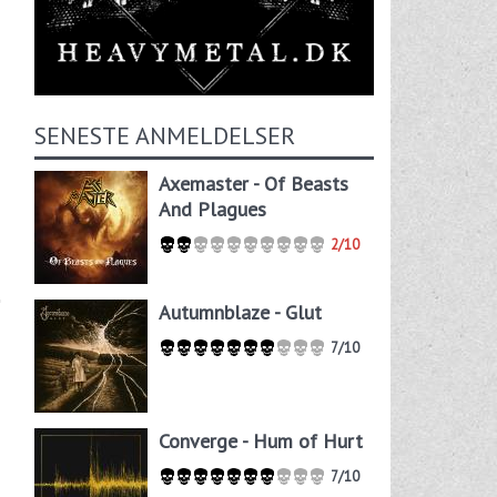
SENESTE ANMELDELSER
Axemaster - Of Beasts
And Plagues
2/10
Autumnblaze - Glut
7/10
Converge - Hum of Hurt
7/10