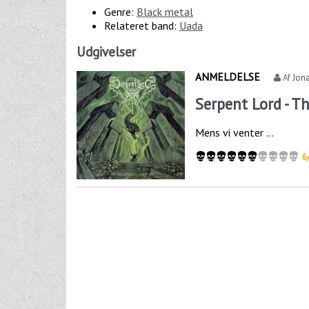
Genre:
Black metal
Relateret band:
Uada
Udgivelser
ANMELDELSE
Af
Jona
Serpent Lord - T
Mens vi venter …
6