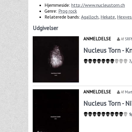
Hjemmeside:
http://www.nucleustorn.ch
Genre:
Prog rock
Relaterede bands:
Agalloch
,
Hekate
,
Hexves
Udgivelser
ANMELDELSE
Af
SRF
Nucleus Torn - Kn
7
ANMELDELSE
Af
Mart
Nucleus Torn - Ni
9