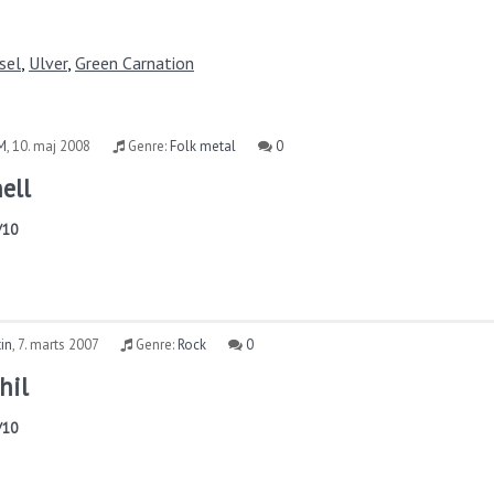
sel
,
Ulver
,
Green Carnation
M
,
10. maj 2008
Genre:
Folk metal
0
ell
/10
in
,
7. marts 2007
Genre:
Rock
0
hil
/10