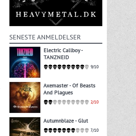
SENESTE ANMELDELSER
Electric Callboy -
TANZNEID
9/10
Axemaster - Of Beasts
And Plagues
2/10
Autumnblaze - Glut
7/10