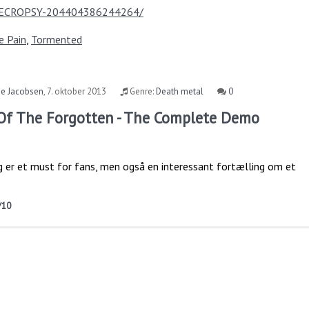
/NECROPSY-204404386244264/
e Pain
,
Tormented
se Jacobsen
,
7. oktober 2013
Genre:
Death metal
0
 Of The Forgotten - The Complete Demo
r et must for fans, men også en interessant fortælling om et
/10