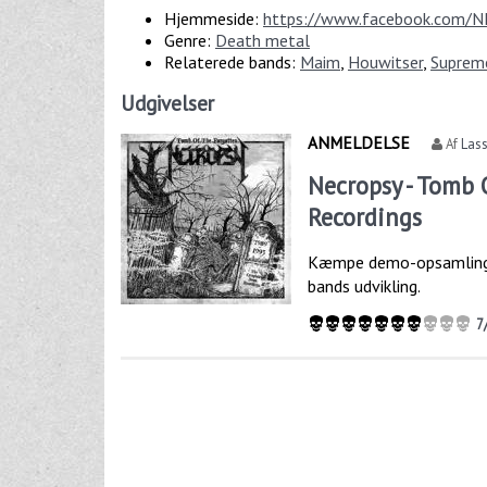
Hjemmeside:
https://www.facebook.com
Genre:
Death metal
Relaterede bands:
Maim
,
Houwitser
,
Suprem
Udgivelser
ANMELDELSE
Af
Las
Necropsy - Tomb
Recordings
Kæmpe demo-opsamling e
bands udvikling.
7