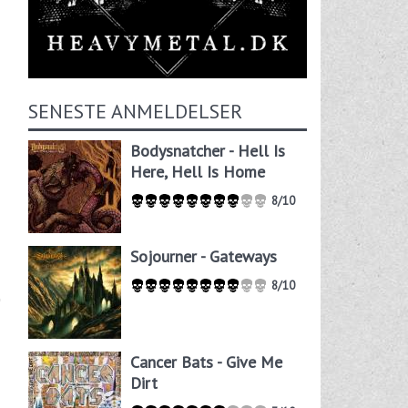
SENESTE ANMELDELSER
Bodysnatcher - Hell Is
Here, Hell Is Home
8/10
Sojourner - Gateways
8/10
Cancer Bats - Give Me
Dirt