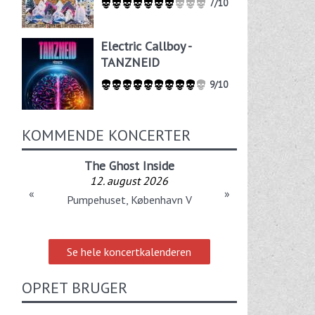
7/10
Electric Callboy -
TANZNEID
9/10
KOMMENDE KONCERTER
The Ghost Inside
12. august 2026
«
»
Pumpehuset, København V
Se hele koncertkalenderen
OPRET BRUGER