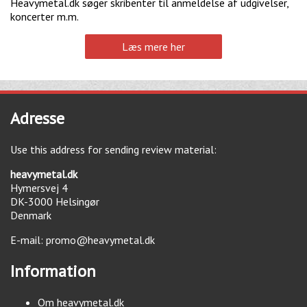
Heavymetal.dk søger skribenter til anmeldelse af udgivelser,
koncerter m.m.
Læs mere her
Adresse
Use this address for sending review material:
heavymetal.dk
Hymersvej 4
DK-3000
Helsingør
Denmark
E-mail:
promo@heavymetal.dk
Information
Om heavymetal.dk