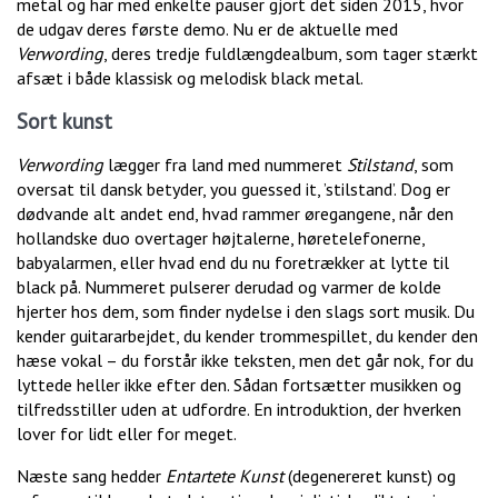
metal og har med enkelte pauser gjort det siden 2015, hvor
de udgav deres første demo. Nu er de aktuelle med
Verwording
, deres tredje fuldlængdealbum, som tager stærkt
afsæt i både klassisk og melodisk black metal.
Sort kunst
Verwording
lægger fra land med nummeret
Stilstand
, som
oversat til dansk betyder, you guessed it, ’stilstand’. Dog er
dødvande alt andet end, hvad rammer øregangene, når den
hollandske duo overtager højtalerne, høretelefonerne,
babyalarmen, eller hvad end du nu foretrækker at lytte til
black på. Nummeret pulserer derudad og varmer de kolde
hjerter hos dem, som finder nydelse i den slags sort musik. Du
kender guitararbejdet, du kender trommespillet, du kender den
hæse vokal – du forstår ikke teksten, men det går nok, for du
lyttede heller ikke efter den. Sådan fortsætter musikken og
tilfredsstiller uden at udfordre. En introduktion, der hverken
lover for lidt eller for meget.
Næste sang hedder
Entartete Kunst
(degenereret kunst) og