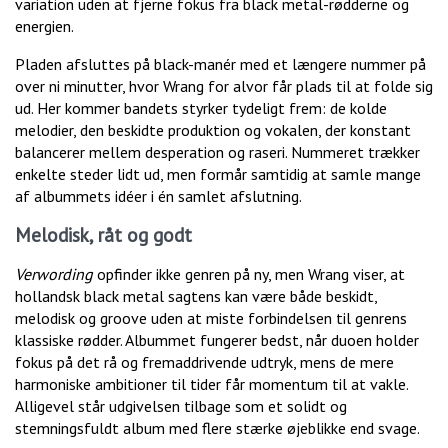
variation uden at fjerne fokus fra black metal-rødderne og
energien.
Pladen afsluttes på black-manér med et længere nummer på
over ni minutter, hvor Wrang for alvor får plads til at folde sig
ud. Her kommer bandets styrker tydeligt frem: de kolde
melodier, den beskidte produktion og vokalen, der konstant
balancerer mellem desperation og raseri. Nummeret trækker
enkelte steder lidt ud, men formår samtidig at samle mange
af albummets idéer i én samlet afslutning.
Melodisk, råt og godt
Verwording
opfinder ikke genren på ny, men Wrang viser, at
hollandsk black metal sagtens kan være både beskidt,
melodisk og groove uden at miste forbindelsen til genrens
klassiske rødder. Albummet fungerer bedst, når duoen holder
fokus på det rå og fremaddrivende udtryk, mens de mere
harmoniske ambitioner til tider får momentum til at vakle.
Alligevel står udgivelsen tilbage som et solidt og
stemningsfuldt album med flere stærke øjeblikke end svage.