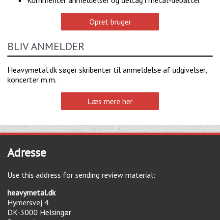
Opret bruger
BLIV ANMELDER
Heavymetal.dk søger skribenter til anmeldelse af udgivelser,
koncerter m.m.
Læs mere her
Adresse
Use this address for sending review material:
heavymetal.dk
Hymersvej 4
DK-3000
Helsingør