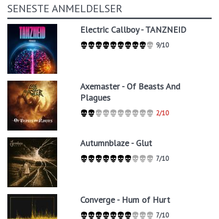
SENESTE ANMELDELSER
Electric Callboy - TANZNEID
9/10
Axemaster - Of Beasts And
Plagues
2/10
Autumnblaze - Glut
7/10
Converge - Hum of Hurt
7/10