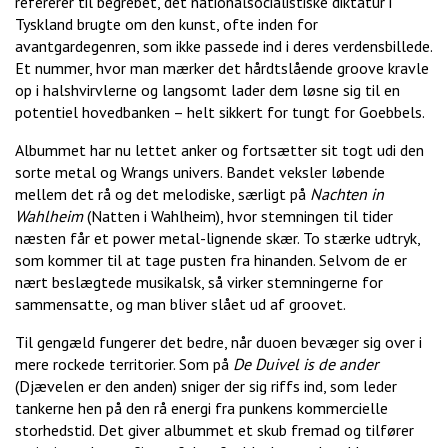
refererer til begrebet, det nationalsocialistiske diktatur i
Tyskland brugte om den kunst, ofte inden for
avantgardegenren, som ikke passede ind i deres verdensbillede.
Et nummer, hvor man mærker det hårdtslående groove kravle
op i halshvirvlerne og langsomt lader dem løsne sig til en
potentiel hovedbanken – helt sikkert for tungt for Goebbels.
Albummet har nu lettet anker og fortsætter sit togt udi den
sorte metal og Wrangs univers. Bandet veksler løbende
mellem det rå og det melodiske, særligt på
Nachten in
Wahlheim
(Natten i Wahlheim), hvor stemningen til tider
næsten får et power metal-lignende skær. To stærke udtryk,
som kommer til at tage pusten fra hinanden. Selvom de er
nært beslægtede musikalsk, så virker stemningerne for
sammensatte, og man bliver slået ud af groovet.
Til gengæld fungerer det bedre, når duoen bevæger sig over i
mere rockede territorier. Som på
De Duivel is de ander
(Djævelen er den anden) sniger der sig riffs ind, som leder
tankerne hen på den rå energi fra punkens kommercielle
storhedstid. Det giver albummet et skub fremad og tilfører