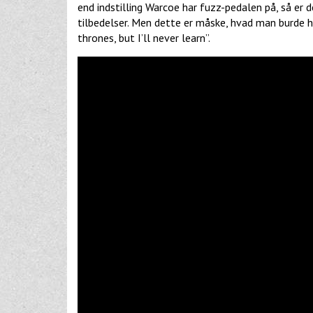
end indstilling Warcoe har fuzz-pedalen på, så er 
tilbedelser. Men dette er måske, hvad man burde ha
thrones, but I’ll never learn”.