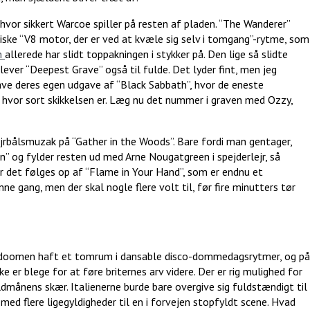
hvor sikkert Warcoe spiller på resten af pladen. “The Wanderer”
ske “V8 motor, der er ved at kvæle sig selv i tomgang”-rytme, som
n
allerede har slidt toppakningen i stykker på. Den lige så slidte
lever “Deepest Grave” også til fulde. Det lyder fint, men jeg
ave deres egen udgave af “Black Sabbath”, hvor de eneste
 hvor sort skikkelsen er. Læg nu det nummer i graven med Ozzy,
ejrbålsmuzak på “Gather in the Woods”. Bare fordi man gentager,
n” og fylder resten ud med Arne Nougatgreen i spejderlejr, så
år det følges op af “Flame in Your Hand”, som er endnu et
e gang, men der skal nogle flere volt til, før fire minutters tør
ar doomen haft et tomrum i dansable disco-dommedagsrytmer, og på
ke er blege for at føre briternes arv videre. Der er rig mulighed for
månens skær. Italienerne burde bare overgive sig fuldstændigt til
 med flere ligegyldigheder til en i forvejen stopfyldt scene. Hvad