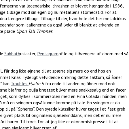
vfemserne var legendariske, thrashen er blevet hængende i 1986,
gge tilbage mod sin egen og nu metallens storhedstid. For at
ndnu længere tilbage. Tilbage til der, hvor hele det her metalcirkus
egender som italienerne da også lyder til blankt at erkende en
ste plade
Upon Tall Thrones
.
åde
Sabbath
usiaster,
Pentagram
ofile og tilhængere af doom med så
, får dog ikke øjnene til at spærre sig mere op end hos en
ammel Knas. Tydeligt velvidende omkring dette faktum, så åbner
n” kan
Troubles
Psalm
9
fra ende til anden og åbner med nok
rne blafrer og oujia brættet bliver mere snakkesalig end en facer
noget, som dyrkes i sommersolen med en Piña Colada i hånden, men
så må en svingom også kunne komme på tale. En svingom er da
 til på “Spheres”. Den syrede klassiker bliver taget i et fast greb
ver givet plads til originalens sjælerkinddans, men det er nu mere
tår i baren. Til trods for, at jeg ikke er økonomisk presset til at
 man sjældent bliver træt af.