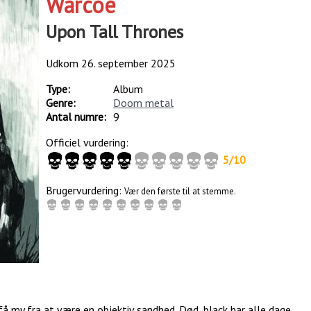
Warcoe
Upon Tall Thrones
Udkom
26. september 2025
Type:
Album
Genre:
Doom metal
Antal numre:
9
Officiel vurdering:
5
/
10
Brugervurdering:
Vær den første til at stemme.
få my fra at være en objektiv sandhed. Død, black har alle dage