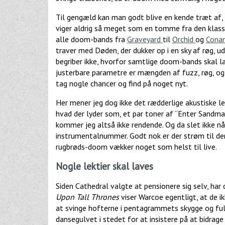
Til gengæld kan man godt blive en kende træt af, 
viger aldrig så meget som en tomme fra den klassi
alle doom-bands fra
Graveyard
til
Orchid
og
Cona
traver med Døden, der dukker op i en sky af røg, ud
begriber ikke, hvorfor samtlige doom-bands skal l
justerbare parametre er mængden af fuzz, røg, og
tag nogle chancer og find på noget nyt.
Her mener jeg dog ikke det rædderlige akustiske l
hvad der lyder som, et par toner af “Enter Sandma
kommer jeg altså ikke rendende. Og da slet ikke n
instrumentalnummer. Godt nok er der strøm til denn
rugbrøds-doom vækker noget som helst til live.
Nogle lektier skal laves
Siden Cathedral valgte at pensionere sig selv, h
Upon Tall Thrones
viser Warcoe egentligt, at de ik
at svinge hofterne i pentagrammets skygge og fuld
dansegulvet i stedet for at insistere på at bidrage