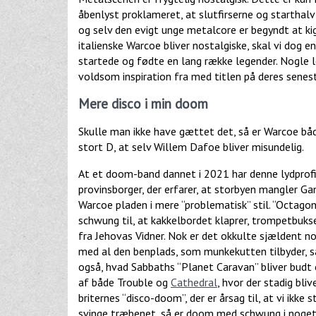
åbenlyst proklameret, at slutfirserne og starthal
og selv den evigt unge metalcore er begyndt at ki
italienske Warcoe bliver nostalgiske, skal vi dog e
startede og fødte en lang række legender. Nogle l
voldsom inspiration fra med titlen på deres sene
Mere disco i min doom
Skulle man ikke have gættet det, så er Warcoe b
stort D, at selv Willem Dafoe bliver misundelig.
At et doom-band dannet i 2021 har denne lydprofil
provinsborger, der erfarer, at storbyen mangler G
Warcoe pladen i mere “problematisk” stil. “Octago
schwung til, at kakkelbordet klaprer, trompetbukse
fra Jehovas Vidner. Nok er det okkulte sjældent 
med al den benplads, som munkekutten tilbyder, 
også, hvad Sabbaths “Planet Caravan” bliver budt op
af både Trouble og
Cathedral
, hvor der stadig bli
briternes “disco-doom”, der er årsag til, at vi ikke s
svinge træbenet, så er doom med schwung i noget,