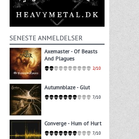
SENESTE ANMELDELSER
Axemaster - Of Beasts
And Plagues
2/10
Autumnblaze - Glut
7/10
Converge - Hum of Hurt
7/10