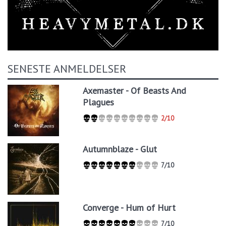
SENESTE ANMELDELSER
Axemaster - Of Beasts And
Plagues
2/10
Autumnblaze - Glut
7/10
Converge - Hum of Hurt
7/10