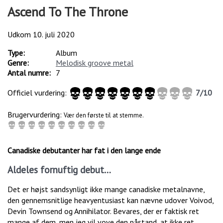
Ascend To The Throne
Udkom
10. juli 2020
Type:
Album
Genre:
Melodisk groove metal
Antal numre:
7
Officiel vurdering:
7
/
10
Brugervurdering:
Vær den første til at stemme.
Canadiske debutanter har fat i den lange ende
Aldeles fornuftig debut…
Det er højst sandsynligt ikke mange canadiske metalnavne,
den gennemsnitlige heavyentusiast kan nævne udover Voivod,
Devin Townsend og Annihilator. Bevares, der er faktisk ret
mange af dem, men jeg vil vove den påstand, at ikke ret