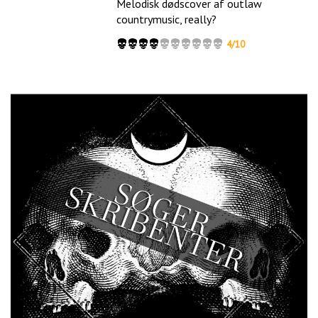
Melodisk dødscover af outlaw
countrymusic, really?
4/10