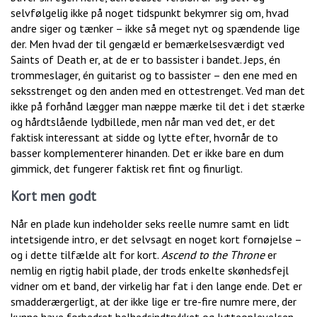
selvfølgelig ikke på noget tidspunkt bekymrer sig om, hvad
andre siger og tænker – ikke så meget nyt og spændende lige
der. Men hvad der til gengæld er bemærkelsesværdigt ved
Saints of Death er, at de er to bassister i bandet. Jeps, én
trommeslager, én guitarist og to bassister – den ene med en
seksstrenget og den anden med en ottestrenget. Ved man det
ikke på forhånd lægger man næppe mærke til det i det stærke
og hårdtslående lydbillede, men når man ved det, er det
faktisk interessant at sidde og lytte efter, hvornår de to
basser komplementerer hinanden. Det er ikke bare en dum
gimmick, det fungerer faktisk ret fint og finurligt.
Kort men godt
Når en plade kun indeholder seks reelle numre samt en lidt
intetsigende intro, er det selvsagt en noget kort fornøjelse –
og i dette tilfælde alt for kort.
Ascend to the Throne
er
nemlig en rigtig habil plade, der trods enkelte skønhedsfejl
vidner om et band, der virkelig har fat i den lange ende. Det er
smadderærgerligt, at der ikke lige er tre-fire numre mere, der