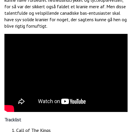
kunne have forbedret helhedsindtrykket og lytteoplevelsen,
for så var der sikkert også faldet et kranie mere af. Men disse
talentfulde og velspillende canadiske bas-entusiaster skal
have syv solide kranier for noget, der sagtens kunne gå hen og
blive rigtig fornuftigt.
Tracklist
Call of The Kings