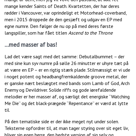
mange kender Saints of Death. Kvartetten, der har deres
rødder i Vancouver, var oprindeligt et Motorhead-coverband,
men i 2015 droppede de den gesjæft og udgav en EP med
egne numre. Den følger de nu op på med deres første
langspiller, som har fået titlen
Ascend to the Throne
…med masser af bas!
Lad det være sagt med det samme: Debutalbummet – der
med sine kun syv numre på sølle 26 minutter er uhyre tæt på
at være en EP – er en rigtig stærk plade. Stilmæssigt er vi ude
i noget potent og headbangfremkaldende groove metal, der
er ganske nært beslægtet med bands som Lamb of God, Arch
Enemy og Devildriver. Solide riffs og gode iørefaldende
melodier er her masser af, og særligt det energiske “Watching
Me Die” og det black-prægede “Repentance” er værd at lytte
til.
På den tematiske side er der ikke meget nyt under solen.
Teksterne opfordrer til, at man tager styring over sit eget liv,
bliver sin egen herre, den bedste version af sig selv og