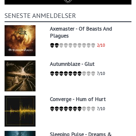
SENESTE ANMELDELSER
Axemaster - Of Beasts And
Plagues
2/10
Autumnblaze - Glut
7/10
Converge - Hum of Hurt
7/10
Sleeping Pulse - Dreams &