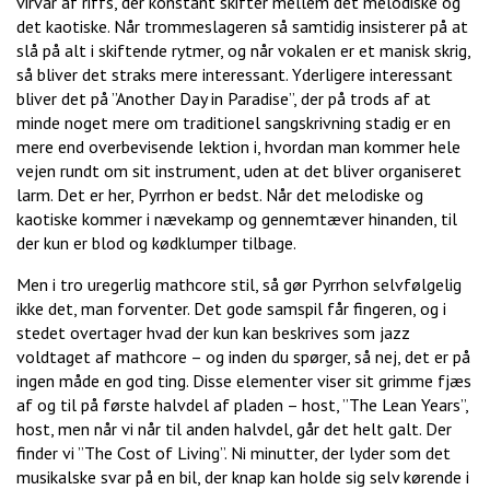
virvar af riffs, der konstant skifter mellem det melodiske og
det kaotiske. Når trommeslageren så samtidig insisterer på at
slå på alt i skiftende rytmer, og når vokalen er et manisk skrig,
så bliver det straks mere interessant. Yderligere interessant
bliver det på ”Another Day in Paradise”, der på trods af at
minde noget mere om traditionel sangskrivning stadig er en
mere end overbevisende lektion i, hvordan man kommer hele
vejen rundt om sit instrument, uden at det bliver organiseret
larm. Det er her, Pyrrhon er bedst. Når det melodiske og
kaotiske kommer i nævekamp og gennemtæver hinanden, til
der kun er blod og kødklumper tilbage.
Men i tro uregerlig mathcore stil, så gør Pyrrhon selvfølgelig
ikke det, man forventer. Det gode samspil får fingeren, og i
stedet overtager hvad der kun kan beskrives som jazz
voldtaget af mathcore – og inden du spørger, så nej, det er på
ingen måde en god ting. Disse elementer viser sit grimme fjæs
af og til på første halvdel af pladen – host, ”The Lean Years”,
host, men når vi når til anden halvdel, går det helt galt. Der
finder vi ”The Cost of Living”. Ni minutter, der lyder som det
musikalske svar på en bil, der knap kan holde sig selv kørende i