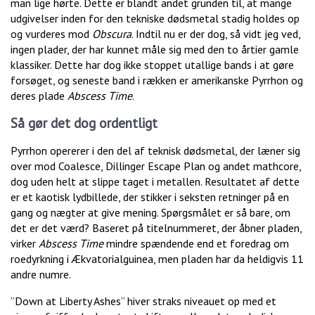
man lige hørte. Dette er blandt andet grunden til, at mange
udgivelser inden for den tekniske dødsmetal stadig holdes op
og vurderes mod
Obscura
. Indtil nu er der dog, så vidt jeg ved,
ingen plader, der har kunnet måle sig med den to årtier gamle
klassiker. Dette har dog ikke stoppet utallige bands i at gøre
forsøget, og seneste band i rækken er amerikanske Pyrrhon og
deres plade
Abscess Time
.
Så gør det dog ordentligt
Pyrrhon opererer i den del af teknisk dødsmetal, der læner sig
over mod Coalesce, Dillinger Escape Plan og andet mathcore,
dog uden helt at slippe taget i metallen. Resultatet af dette
er et kaotisk lydbillede, der stikker i seksten retninger på en
gang og nægter at give mening. Spørgsmålet er så bare, om
det er det værd? Baseret på titelnummeret, der åbner pladen,
virker
Abscess Time
mindre spændende end et foredrag om
roedyrkning i Ækvatorialguinea, men pladen har da heldigvis 11
andre numre.
”Down at Liberty Ashes” hiver straks niveauet op med et