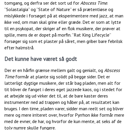
tomgang, og derfra ser det sort ud for
Abscess Time
.
”Solastalgia” og ”State of Nature” er så prætentiøse og
mislykkede i forsøget på at eksperimentere med jazz, at man
ikke ved, om man skal grine eller græde. Det er som at lytte
til en psykopat, der skriger af en flok musikere, der prøver at
spille, mens de er dopet på morfin. ”Rat King Lifecycle”
forsøger sig som et plaster på såret, men griber bare febrilsk
efter halmstrå.
Det kunne have været så godt
Der er en hårfin grænse mellem galt og genialt, og
Abscess
Time
formår at plante sig solidt på begge sider. Det er
latterligt dygtige musikere, der står bag pladen, men alt for
tit bliver de fanget i deres eget jazzede kaos, og i stedet for
at arbejde sig ud virker det til, at de bare kaster deres
instrumenter ned ad trappen og håber på, at resultatet kan
bruges. I den time, pladen varer, sidder man reelt set og bliver
mere og mere irriteret over, hvorfor Pyrrhon ikke formår mere
med de evner, de har, og hvorfor de kun mente, at seks af de
tolv numre skulle fungere.