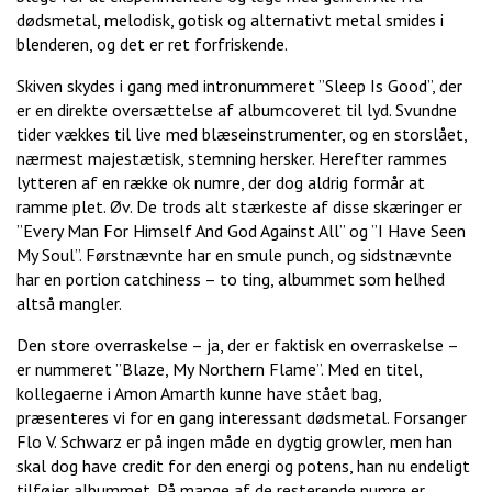
dødsmetal, melodisk, gotisk og alternativt metal smides i
blenderen, og det er ret forfriskende.
Skiven skydes i gang med intronummeret ”Sleep Is Good”, der
er en direkte oversættelse af albumcoveret til lyd. Svundne
tider vækkes til live med blæseinstrumenter, og en storslået,
nærmest majestætisk, stemning hersker. Herefter rammes
lytteren af en række ok numre, der dog aldrig formår at
ramme plet. Øv. De trods alt stærkeste af disse skæringer er
”Every Man For Himself And God Against All” og ”I Have Seen
My Soul”. Førstnævnte har en smule punch, og sidstnævnte
har en portion catchiness – to ting, albummet som helhed
altså mangler.
Den store overraskelse – ja, der er faktisk en overraskelse –
er nummeret ”Blaze, My Northern Flame”. Med en titel,
kollegaerne i Amon Amarth kunne have stået bag,
præsenteres vi for en gang interessant dødsmetal. Forsanger
Flo V. Schwarz er på ingen måde en dygtig growler, men han
skal dog have credit for den energi og potens, han nu endeligt
tilføjer albummet. På mange af de resterende numre er