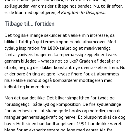
spilleglæden var omsider tilbage hos bandet. Nu, to år efter,
er de klar med opfølgeren,
A Kingdom to Disappear.
Tilbage til… fortiden
Det tog ikke mange sekunder at vække min interesse, da
blikket faldt på gutternes imponerende albumcover. Med
tydelig inspiration fra 1800-tallet og et mærkværdigt
fantasyunivers brager en kæmpemæssig zeppeliner tværs
gennem billedet – what’s not to like? Graden af detaljer er
utrolig høj, og der dukker konstant nye overraskelser frem. Nu
er der bare én ting at gøre: krydse fingre for, at albummets
musikalske indhold også bombarderer modtageren med
indhold og krummelurer.
Men det gør det ikke. Det bliver simpelthen for tyndt og
forudsigeligt i både lyd og komposition. De fire sydlændinge
forsøger bestemt at skabe gode hooks og melodier, men de
mangler gennemslagskraft og nerve! Ét pluspoint skal de dog
have: Helt siden bandundfangelsen i 1991 har de ikke været
blege for at eksperimentere og lege med genrer. Alt fra