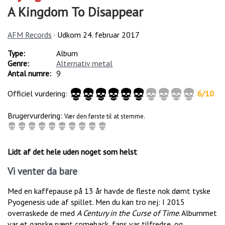
A Kingdom To Disappear
AFM Records
· Udkom
24. februar 2017
Type:
Album
Genre:
Alternativ metal
Antal numre:
9
Officiel vurdering:
6
/
10
Brugervurdering:
Vær den første til at stemme.
Lidt af det hele uden noget som helst
Vi venter da bare
Med en kaffepause på 13 år havde de fleste nok dømt tyske
Pyogenesis ude af spillet. Men du kan tro nej: I 2015
overraskede de med
A Century in the Curse of Time
. Albummet
var et ganske pænt comeback, fans var tilfredse, og