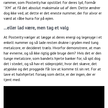
rammer, som Posterity har opstillet for deres lyd, formår
”XM” at få det absolut maksimale ud af dem. Dette ændrer
dog ikke ved, at dette er det eneste nummer, der for alvor er
værd at råbe hurra for på ep’en.
…eller lad være, men tag et valg
At Posterity vælger at lægge al deres energi og legesyge i et
enkelt nummer og så lade resten drukne i gryden med tung
metalcore, er decideret træls. Hvorfor demonstrere, at man
har evnerne, og så ikke rigtig gide bruge dem? Hvis det er den
tunge metalcore, som bandets hjerte banker for, så spil dog
det i stedet, og så hav et sideprojekt, hvor det skæve, det
atypiske og det proggede får lov at komme til sin ret. For at
lave et halvhjertet forsøg som dette, er der ingen, der er
tjent med.