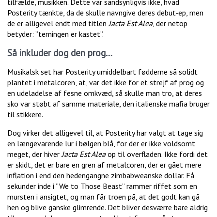
tilfælde, musikken. Dette var sandsynligvis ikke, hvad
Posterity tænkte, da de skulle navngive deres debut-ep, men
de er alligevel endt med titlen
Jacta Est Alea
, der netop
betyder: ”terningen er kastet”.
Så inkluder dog den prog…
Musikalsk set har Posterity umiddelbart fødderne så solidt
plantet i metalcoren, at, var det ikke for et strejf af prog og
en udeladelse af fesne omkvæd, så skulle man tro, at deres
sko var støbt af samme materiale, den italienske mafia bruger
til stikkere.
Dog virker det alligevel til, at Posterity har valgt at tage sig
en længevarende lur i bølgen blå, for der er ikke voldsomt
meget, der hiver
Jacta Est Alea
op til overfladen. Ikke fordi det
er skidt, det er bare en gren af metalcoren, der er gået mere
inflation i end den hedengangne zimbabweanske dollar. Få
sekunder inde i ”We to Those Beast” rammer riffet som en
mursten i ansigtet, og man får troen på, at det godt kan gå
hen og blive ganske glimrende. Det bliver desværre bare aldrig