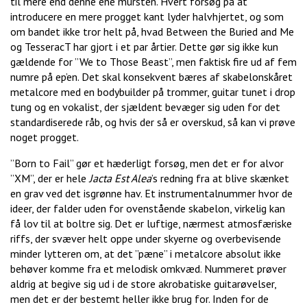
til mere end denne ene mursten. Hvert forsøg på at
introducere en mere progget kant lyder halvhjertet, og som
om bandet ikke tror helt på, hvad Between the Buried and Me
og TesseracT har gjort i et par årtier. Dette gør sig ikke kun
gældende for ”We to Those Beast”, men faktisk fire ud af fem
numre på ep’en. Det skal konsekvent bæres af skabelonskåret
metalcore med en bodybuilder på trommer, guitar tunet i drop
tung og en vokalist, der sjældent bevæger sig uden for det
standardiserede råb, og hvis der så er overskud, så kan vi prøve
noget progget.
”Born to Fail” gør et hæderligt forsøg, men det er for alvor
”XM”, der er hele
Jacta Est Alea
’s redning fra at blive skænket
en grav ved det isgrønne hav. Et instrumentalnummer hvor de
ideer, der falder uden for ovenstående skabelon, virkelig kan
få lov til at boltre sig. Det er luftige, nærmest atmosfæriske
riffs, der svæver helt oppe under skyerne og overbevisende
minder lytteren om, at det ”pæne” i metalcore absolut ikke
behøver komme fra et melodisk omkvæd. Nummeret prøver
aldrig at begive sig ud i de store akrobatiske guitarøvelser,
men det er der bestemt heller ikke brug for. Inden for de